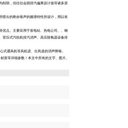
为削弱，但往往会因排汽偏离设计值等诸多原
所喷出的剩余噪声的频谱特性所设计，用以有
等优点。主要应用于发电站、热电公司、、钢
、背压式汽轮机排汽消声、高压除氧器设备排
离心式通风机等风机进、出风道的消声降噪。
、材质等详细参数！本文中所有的文字、图片、