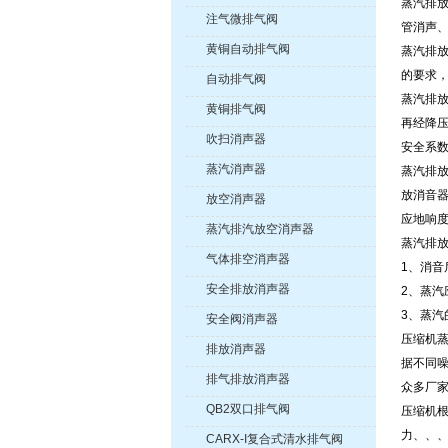
蒸汽排
注气微排气阀
管消声
黄铜自动排气阀
蒸汽排
的要求
自动排气阀
蒸汽排
黄铜排气阀
再经降压
吹扫消声器
安全系
蒸汽消声器
蒸汽排放
放消音器
放空消声器
应地响度
蒸汽排汽放空消声器
蒸汽排
气体排空消声器
1、消音
安全排放消声器
2、蒸汽
3、蒸汽
安全阀消声器
压缩机
排放消声器
据不同
排气排放消声器
众多厂
QB2双口排气阀
压缩机
力、、
CARX-I复合式清水排气阀