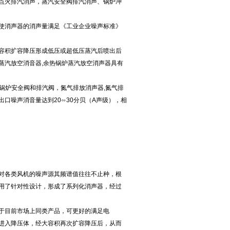
点火排汽消声，蒸汽安全阀排汽消声、锅炉冲
使消声器的消声量满足《工业企业噪声标准》
容积扩容降压形成低压或超低压蒸汽后喷出后
蒸汽放空消音器,余热锅炉蒸汽放空消声器具有
锅炉安全阀和排汽阀，氮气排放消声器,氮气排
口噪声消音量达到20∽30分贝（A声级），相
对各类风机的噪声源其频谱值往往不止种，根
用了针对性设计，形成了系列化消声器，经过
于目前市场上同类产品，可更好的满足电
进入降压体，经大容积再次扩容降压后，从而