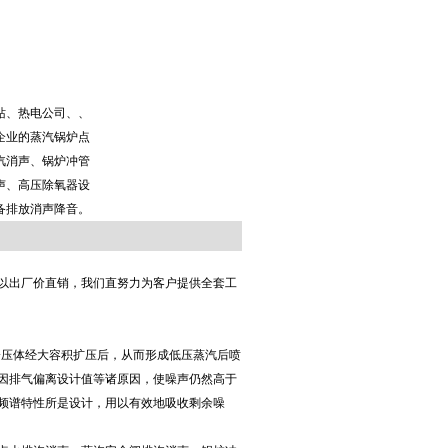
站、热电公司、、
企业的蒸汽锅炉点
汽消声、锅炉冲管
声、高压除氧器设
备排放消声降音。
以出厂价直销，我们直努力为客户提供全套工
降压体经大容积扩压后，从而形成低压蒸汽后喷
因排气偏离设计值等诸原因，使噪声仍然高于
频谱特性所是设计，用以有效地吸收剩余噪