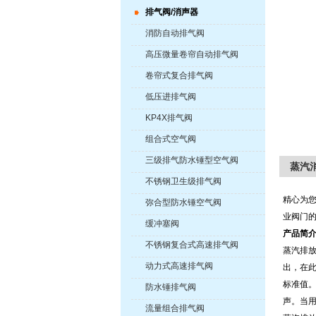
排气阀/消声器
消防自动排气阀
高压微量卷帘自动排气阀
卷帘式复合排气阀
低压进排气阀
KP4X排气阀
组合式空气阀
三级排气防水锤型空气阀
蒸汽
不锈钢卫生级排气阀
精心为
弥合型防水锤空气阀
业阀门
缓冲塞阀
产品简
不锈钢复合式高速排气阀
蒸汽排放
动力式高速排气阀
出，在
标准值
防水锤排气阀
声。当用
流量组合排气阀