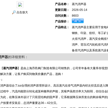
产品名称：
蒸汽消声器
更新日期：
2026-05-14
点击放大
访问次数：
8603
产品报价：
产品特点：
蒸汽消声器主要应用于发电
钢铁、印染、纺织、等工矿
火排汽消声，蒸汽安全阀排
消声、背压式汽轮机排汽消
备排汽消声以及系统蒸汽设
消声器
的详细资料：
您【
蒸汽消声器
】是由上海乔邑阀门制造有限公司销售的，公司常年备有大量库存现货
的解决方案，让客户购买到物美价廉的产品，选购！
介：
消声器综合了zui合理的消声原理所设计。高压蒸汽在排气消声器内经次控流后进入
此过程中，汽流内能部分转化成某种频率的声能，其噪声虽然功率大为削弱，但往往会
。为此，在降压体外设计了只双层结构的阻声罩，它系根据降压体所发出的剩余噪声的
户按要求安装后，总消声量要达36～42分贝。