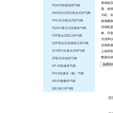
形成低
PQ42X快速进排气阀
因，使
GKPQ42X高压复合式排气阀
为此，
P4X-6/10复合式排气阀
效地吸收
压缩机
PQ42X复合式高速排气阀
铁、印
FSP复合式双口排气阀
汽消声
QSP型全压高速双口排气阀
压缩机蒸
SCAR污水复合式排气阀
上海乔
数据仅
ZP卧式自动排气阀
如果你
KP-10快速排气阀
P41X快速排（吸）气阀
ARVX微量排气阀
QB1单口排气阀
您