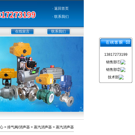
· 返回首页
· 联系我们
在线留言
联系我们
13817273199
销售部①
销售部②
技术部
心
>
排气阀/消声器
>
蒸汽消声器
> 蒸汽消声器