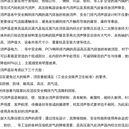
放消声器主要应用于发电站、热电公司、、钢铁、印染、纺织、等工矿企业的蒸汽锅炉
、背压式汽轮机排汽消声、高压除氧器设备排汽消声以及系统蒸汽设备排放消声降音。
放消声器各中安全阀和排汽阀的蒸汽排放的有效消声。安全门排汽消声器设计时不仅要
，更要保证气流能通畅排出，避免发生瞬间排汽不畅而导致的爆管，爆炸等事故。
放消声器是将高温高压蒸汽及低压蒸汽在消音器内经次扩容降压后进入二次降压体经大
体外的只组合型多材料复合结构的阻声吸音罩再次消声降音后排向大气中。余热锅炉
数高、消声值大、设备外形尺寸小、重量轻及安装方便等优点。
消声器电力、、等中安全阀、PCV阀和排汽阀的高温高压蒸汽排放的有效消音。对于
可以看着是管道的个组成部分，在内部作声学处理后，可减弱噪音的产生与传播，使出
降低60%以上，主观感觉有明显效果。
放消声器应考虑以下三个方面：
后应避免过大的噪声，消音量能满足《工业企业噪声卫生标准》的要求。
应防锈、防堵、耐高温、高压、高气流。
的排放量与阻塞比应适应安全阀排汽气流顺利排除。
蒸汽消声器是根据抗、喷、阻复合消声原理研制，具有耐热、耐腐性，能经久耐用。针
噪声强度、发声机理、传播途径等形成的频谱带，对其消声形式要求也不相同。为此采
家使用具有良好的消声效果。
根据大孔降压喷注消声的原理，通过优化设计，其降噪指标、安全性能和使用寿命远优
、、纺织、、等工业的各种压缩机排气的降噪需要。是高压蒸汽在消声器内经次控流后