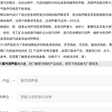
压蒸汽后喷出，在此过程中，汽流内能部分转化成某种频率的声能，其噪声虽然功率大
排气噪声仍然高于标准值。
在降压体外设计了组合型多材料复合结构的阻声吸音罩，复合阻声吸音罩是根据降压体
剩余噪声。当用户按要求安装后，总消声量可达36～42分贝。
是根据抗、喷、阻复合消声消音原理研制，具有消声量大、体积小、重量轻及安装方便
染、纺织、等工矿企业的蒸汽锅炉点火排汽消声，蒸汽安全阀排汽消声、锅炉冲管消声
以及系统蒸汽设备排放消声降音。
汽 消声器是为了有效地降低并控制各类鼓风机，罗茨风机、空压机、轴流排风机、
邑阀门为您提供良好的【
】产品和*的售后服务，如需订购本产品，请提供口径、压力
供参考，若需要了解更多的性能参数、结构尺寸、价格等详情，请！
对
蒸汽消声器
感兴趣，想了解更详细的产品信息，填写下表直接与厂家联系：
产品：
的单位：