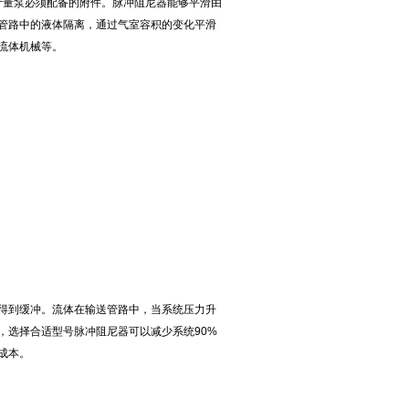
计量泵必须配备的附件。脉冲阻尼器能够平滑由
管路中的液体隔离，通过气室容积的变化平滑
流体机械等。
得到缓冲。流体在输送管路中，当系统压力升
，选择合适型号脉冲阻尼器可以减少系统90%
成本。