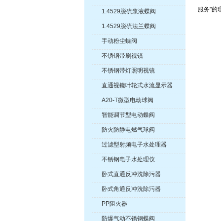
服务"的
1.4529脱硫浆液蝶阀
1.4529脱硫法兰蝶阀
手动粉尘蝶阀
不锈钢带刷视镜
不锈钢带灯照明视镜
直通视镜叶轮式水流显示器
A20-T微型电动球阀
智能调节型电动蝶阀
防火防静电燃气球阀
过滤型射频电子水处理器
不锈钢电子水处理仪
卧式直通反冲洗除污器
卧式角通反冲洗除污器
PP阻火器
防爆气动不锈钢蝶阀