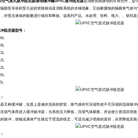
-10空气室式脉冲阻尼器/脉动缓冲罐UPVC脉冲阻尼器
是消除管路脉动的常用元件，是
、隔膜泵等容积泵引起的管路脉动及消除系统的水锤现象，它由耐腐蚀的隔膜将气体与
动，对受压液体的能量进行储存和释放。该系列产品、水处理、饮料、电力、、纺织及
脉冲阻尼器型号：
.6L
.9L
.2L
.2L
.2L
.0L
0L
理：
尼器又称缓冲罐，实质上是储存流体的腔室，靠气体的可压缩性使不可压缩的流体脉冲
压缩气体而进入缓冲脉冲器；当系统压力降低，压缩气体膨胀，并迫使介质流回管路
多的脉冲，使输送液体产生接近于层流的状态，可适当减少管路的直径，从而降低安装
用：