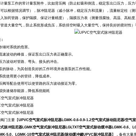
助计量泵工作的常计量泵附件，比如背压阀（防止虹吸和倒流，稳定泵出口压力，压力
力可以根据情况调节），脉冲阻尼器（减小脉冲，稳定压力和流量），流量标定柱（测
进入加药管路，保护隔膜、保证计量精度），隔膜压力表（测量强腐蚀、高温、高粘度
出管道大量空气，防止系统形成负压，系纺排空时吸入大量空气，保持良好的密封性）
能：
水锤对系统的危害。
流速波动的峰值，保证泵出口压力表正确显示。
压力波动对管路、弯头、接头的冲击。
泵的脉动，为其创造良好的工作环境并改善泵的工作性能。
系统使用更小的管径，降低成本。
压阀等配合使用可以使管路的压力波动接近为零。
或快速储存能源，降低系统能耗
邑阀门主要【
UPVC空气室式脉冲阻尼器
LGMK-0.6-0.9-1.2空气室式脉动阻尼器
脉冲阻尼器LGMK空气室式脉冲阻尼器LGLTXT空气室式脉动缓冲器LGMK-0.6、LGMK-0
GMK-5.0、LGMK-10空气室式脉冲阻尼器/脉动缓冲罐UPVC脉冲阻尼器
】，备有大量