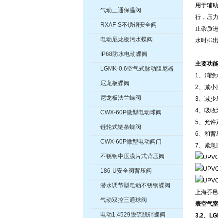
用于辅
气动三通保温阀
行，压
RXAF-S不锈钢安全阀
止杂质
电动尼龙板污水蝶阀
水时排
IP68防水电动蝶阀
主要功
LGMK-0.6空气式脉动阻尼器
1、消除
尼龙板蝶阀
2、减小
尼龙板法兰蝶阀
3、减少
4、吸收
CWX-60P微型电动球阀
5、允许
链轮式链条蝶阀
6、和背
CWX-60P微型电动阀门
7、紧急
不锈钢中压膜片式背压阀
186-U安全阀背压阀
潜水调节型电动不锈钢蝶阀
上海乔
气动双控三通球阀
表空气室式
电动1.4529脱硫脱硝蝶阀
3.2、L