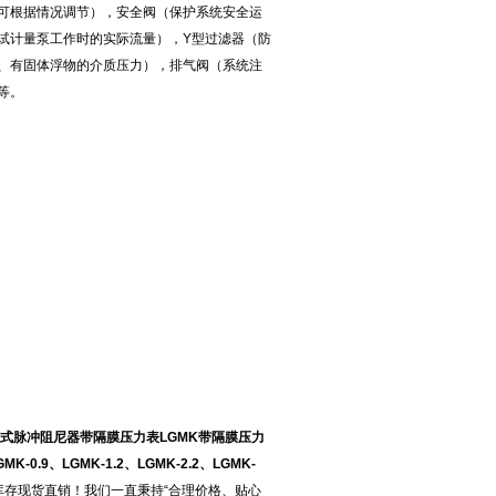
可根据情况调节），安全阀（保护系统安全运
试计量泵工作时的实际流量），Y型过滤器（防
、有固体浮物的介质压力），排气阀（系统注
等。
/空气室式脉冲阻尼器带隔膜压力表LGMK带隔膜压力
.9、LGMK-1.2、LGMK-2.2、LGMK-
库存现货直销！我们一直秉持“合理价格、贴心