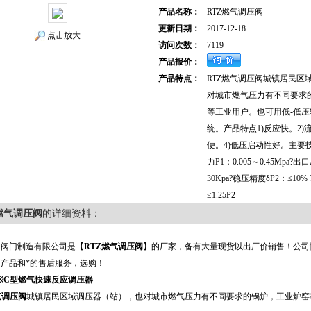
产品名称：
RTZ燃气调压阀
更新日期：
2017-12-18
点击放大
访问次数：
7119
产品报价：
产品特点：
RTZ燃气调压阀城镇居民区
对城市燃气压力有不同要求
等工业用户。也可用低-低
统。产品特点1)反应快。2)
便。4)低压启动性好。主要
力P1：0.005～0.45Mpa?
30Kpa?稳压精度δP2：≤10
≤1.25P2
燃气调压阀
的详细资料：
邑阀门制造有限公司是【
RTZ燃气调压阀
】的厂家，备有大量现货以出厂价销售！公司恪
产品和*的售后服务，选购！
※/※C型燃气快速反应调压器
气调压阀
城镇居民区域调压器（站），也对城市燃气压力有不同要求的锅炉，工业炉窑