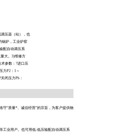
域调压器（站），也
的锅炉，工业炉窑
压输配自动调压系
流量大。3)维修方
技术参数：?进口压
出口压力P2：1～
% ?关闭压力Pb：
守“质量*、诚信经营”的宗旨，为客户提供物
等工业用户。也可用低-低压输配自动调压系