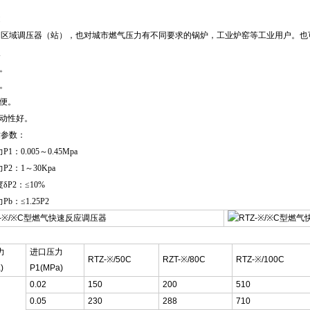
途
区域调压器（站），也对城市燃气压力有不同要求的锅炉，工业炉窑等工业用户。也
点
快。
大。
方便。
启动性好。
术参数：
1：0.005～0.45Mpa
P2：1～30Kpa
δP2：≤10%
b：≤1.25P2
：
力
进口压力
RTZ-※/50C
RZT-※/80C
RTZ-※/100C
)
P1(MPa)
0.02
150
200
510
0.05
230
288
710