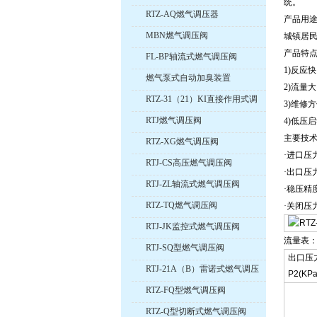
统。
RTZ-AQ燃气调压器
产品用
MBN燃气调压阀
城镇居民
产品特
FL-BP轴流式燃气调压阀
1)反应
燃气泵式自动加臭装置
2)流量
RTZ-31（21）KI直接作用式调
3)维修
压阀
RTJ燃气调压阀
4)低压
主要技
RTZ-XG燃气调压阀
·进口压力P
RTJ-CS高压燃气调压阀
·出口压力
RTJ-ZL轴流式燃气调压阀
·稳压精度
RTZ-TQ燃气调压阀
·关闭压力P
RTJ-JK监控式燃气调压阀
流量表
RTJ-SQ型燃气调压阀
出口压
RTJ-21A（B）雷诺式燃气调压
P2(KPa
阀
RTZ-FQ型燃气调压阀
RTZ-Q型切断式燃气调压阀