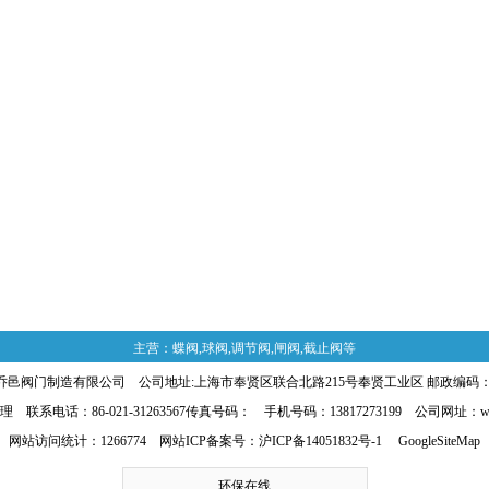
主营：蝶阀,球阀,调节阀,闸阀,截止阀等
邑阀门制造有限公司 公司地址:上海市奉贤区联合北路215号奉贤工业区 邮政编码：20
联系电话：86-021-31263567传真号码： 手机号码：13817273199 公司网址：www.
网站访问统计：1266774 网站ICP备案号：
沪ICP备14051832号-1
GoogleSiteMap
环保在线