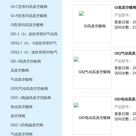
GI-C型系列高真空蝶阀
GI高真空蝶
产品型号：
GI-A型系列高真空蝶阀
更新日期：202
GI型系列高真空蝶阀
访问次数：23
GD-J（b）波纹管密封气动高
真空挡板阀
GDQ-J（b）-A波纹管密封气
动高真空挡板阀
GDQ-J（b）波纹管密封电/气
GIQ气动高
动高真空挡板阀
产品型号：
GD-J高真空挡板阀
更新日期：202
高真空蝶阀
访问次数：24
气动真空蝶阀
GDQ气动高真空挡板阀
GDC-J电磁高真空挡板阀
GID电动高
电动真空蝶阀
产品型号：
更新日期：202
真空球阀
访问次数：23
GDC-Q5电磁真空阀
气动真空球阀