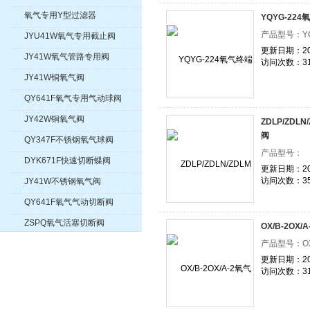
氧气专用Y型过滤器
YQYG-22
产品型号：YQ
JYU41W氧气专用截止阀
更新日期：202
JY41W氧气管路专用阀
访问次数：31
JY41W铜氧气阀
QY641F氧气专用气动球阀
JY42W铜氧气阀
ZDLP/ZD
阀
QY347F不锈钢氧气球阀
产品型号：
DYK671F快速切断蝶阀
更新日期：202
访问次数：35
JY41W不锈钢氧气阀
QY641F氧气气动切断阀
ZSPQ氧气活塞切断阀
OX/B-2OX
产品型号：OX
更新日期：202
访问次数：31