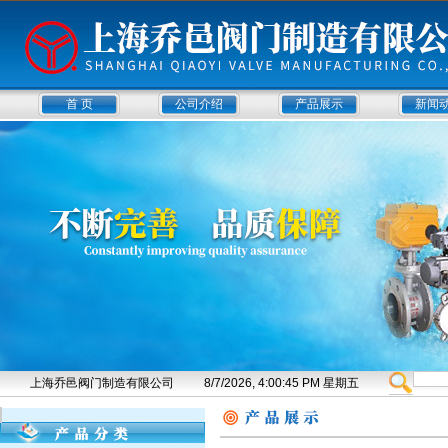
首 页
公司介绍
产品展示
新闻
上海乔邑阀门制造有限公司
8/7/2026, 4:00:45 PM 星期五