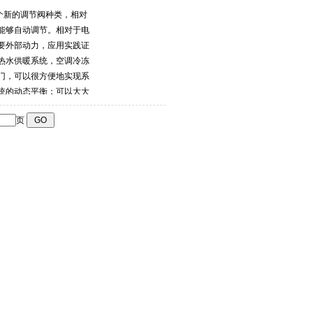
个新的调节阀种类，相对
能够自动调节。相对于电
要外部动力，应用实践证
热水供暖系统，空调冷冻
门，可以很方便地实现系
统的动态平衡；可以大大
稳定泵的工作状态等。因
页
热空调工程中有着广阔的