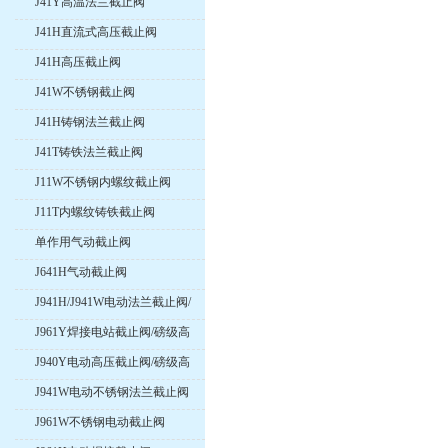
J41Y高温法兰截止阀
J41H直流式高压截止阀
J41H高压截止阀
J41W不锈钢截止阀
J41H铸钢法兰截止阀
J41T铸铁法兰截止阀
J11W不锈钢内螺纹截止阀
J11T内螺纹铸铁截止阀
单作用气动截止阀
J641H气动截止阀
J941H/J941W电动法兰截止阀/
电动高压截止阀/电动不锈钢截
J961Y焊接电站截止阀/磅级高
止阀
温高压电站截止阀/电动截止阀
J940Y电动高压截止阀/磅级高
温高压电站截止阀/电站截止阀
J941W电动不锈钢法兰截止阀
J961W不锈钢电动截止阀