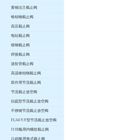
黄铜法兰截止阀
铬钼钢截止阀
高压截止阀
电站截止阀
锻钢截止阀
焊接截止阀
波纹管截止阀
高温铬钼钢截止阀
双作用节流截止阀
节流截止放空阀
抗硫型节流截止放空阀
不锈钢节流截止放空阀
FLJ41Y/F型节流截止放空阀
J11B氨用内螺纹截止阀
J14B氨用角式截止阀