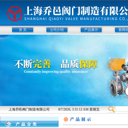
首 页
公司介绍
产品展示
新闻
上海乔邑阀门制造有限公司
8/7/2026, 3:31:12 AM 星期五