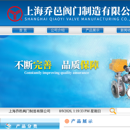
首 页
公司介绍
产品展示
新闻
上海乔邑阀门制造有限公司
8/9/2026, 1:19:33 PM 星期日