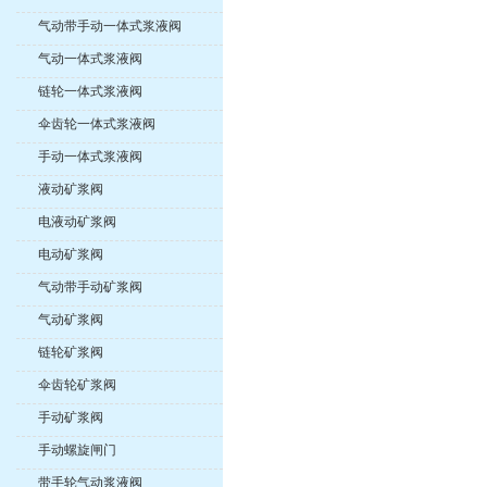
气动带手动一体式浆液阀
气动一体式浆液阀
链轮一体式浆液阀
伞齿轮一体式浆液阀
手动一体式浆液阀
液动矿浆阀
电液动矿浆阀
电动矿浆阀
气动带手动矿浆阀
气动矿浆阀
链轮矿浆阀
伞齿轮矿浆阀
手动矿浆阀
手动螺旋闸门
带手轮气动浆液阀