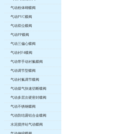
气动粉体蝴蝶阀
气动PVC蝶阀
气动双位蝶阀
气动PP蝶阀
气动三偏心蝶阀
气动衬F4蝶阀
气动带手动衬氟蝶阀
气动调节型蝶阀
气动衬氟调节蝶阀
气动煤气快速切断蝶阀
气动多层次硬密封蝶阀
气动不锈钢蝶阀
气动防结露铝合金蝶阀
水泥搅拌站气动蝶阀
气动伸缩蝶阀