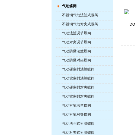
气动蝶阀
不锈钢气动法兰式蝶阀
不锈钢气动对夹式蝶阀
气动法兰调节蝶阀
气动对夹调节蝶阀
气动防爆法兰蝶阀
气动防爆对夹蝶阀
气动硬密封法兰蝶阀
气动软密封法兰蝶阀
气动硬密封对夹蝶阀
气动软密封对夹蝶阀
气动衬氟法兰蝶阀
气动衬氟对夹蝶阀
气动法兰式衬胶蝶阀
气动对夹式衬胶蝶阀