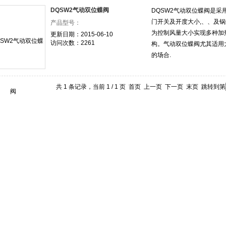
DQSW2气动双位蝶阀
DQSW2气动双位蝶阀是采
门开关及开度大小,、、及
产品型号：
为控制风量大小实现多种加
更新日期：2015-06-10
访问次数：2261
构。气动双位蝶阀尤其适用
的场合.
共 1 条记录，当前 1 / 1 页 首页 上一页 下一页 末页 跳转到第