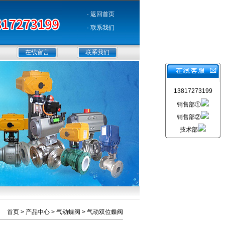
· 返回首页
· 联系我们
在线留言
联系我们
13817273199
销售部①
销售部②
技术部
首页
>
产品中心
>
气动蝶阀
>
气动双位蝶阀