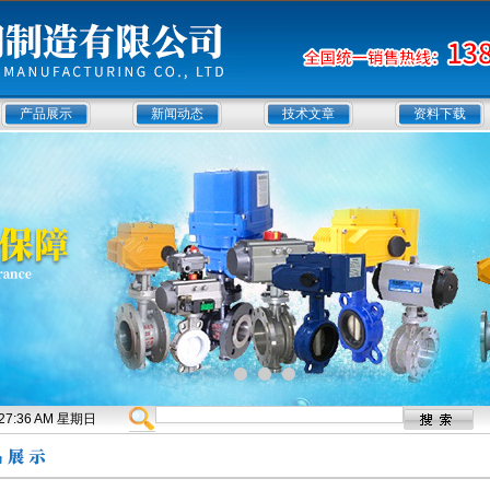
产品展示
新闻动态
技术文章
资料下载
0:27:36 AM 星期日