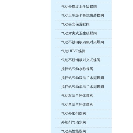
气动外螺纹卫生级蝶阀
气动卫生级卡箍式快装蝶阀
气动夹套保温蝶阀
气动对夹式卫生级蝶阀
气动不锈钢板四氟对夹蝶阀
气动UPVC蝶阀
气动不锈钢板对夹式蝶阀
搅拌站气动水称蝶阀
搅拌站气动双法兰水泥蝶阀
搅拌站气动单法兰水泥蝶阀
气动双法兰粉体蝶阀
气动单法兰粉体蝶阀
气动外加剂蝶阀
外加剂气动水阀
气动高性能蝶阀