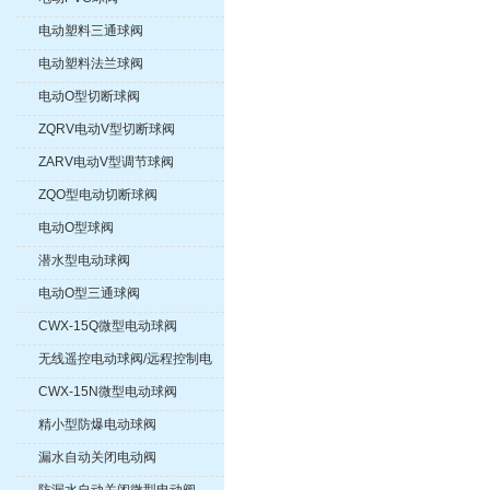
电动塑料三通球阀
电动塑料法兰球阀
电动O型切断球阀
ZQRV电动V型切断球阀
ZARV电动V型调节球阀
ZQO型电动切断球阀
电动O型球阀
潜水型电动球阀
电动O型三通球阀
CWX-15Q微型电动球阀
无线遥控电动球阀/远程控制电
动球阀
CWX-15N微型电动球阀
精小型防爆电动球阀
漏水自动关闭电动阀