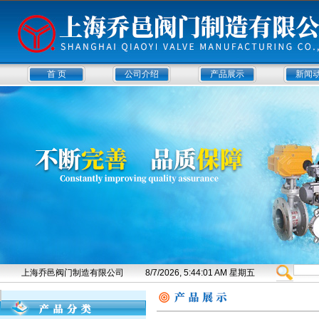
首 页
公司介绍
产品展示
新闻
上海乔邑阀门制造有限公司
8/7/2026, 5:44:02 AM 星期五