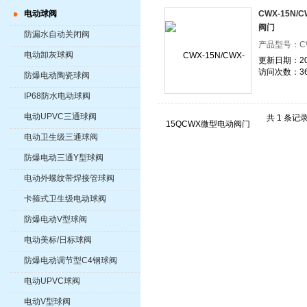
电动球阀
CWX-15N/
阀门
防漏水自动关闭阀
产品型号：CWX
电动卸灰球阀
更新日期：202
访问次数：36
防爆电动陶瓷球阀
IP68防水电动球阀
电动UPVC三通球阀
共 1 条记
电动卫生级三通球阀
防爆电动三通Y型球阀
电动外螺纹带焊接管球阀
卡箍式卫生级电动球阀
防爆电动V型球阀
电动美标/日标球阀
防爆电动调节型C4钢球阀
电动UPVC球阀
电动V型球阀