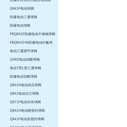
防漏水自动关闭微型电动阀
Q941F电动球阀
防爆电动三通球阀
防爆电动球阀
FBQ941F防爆电动不锈钢球阀
FBQ941F46防爆电动衬氟球
阀
电动三通调节球阀
ZARO电动切断球阀
电动T型L型三通球阀
防爆电动切断球阀
Q941N电动高压球阀
Q941电动法兰球阀
Q971F电动对夹球阀
Q941H电动硬密封球阀
Q941F电动软密封球阀