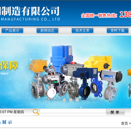
产品展示
新闻动态
技术文章
资料下载
:56:08 PM 星期四
首页