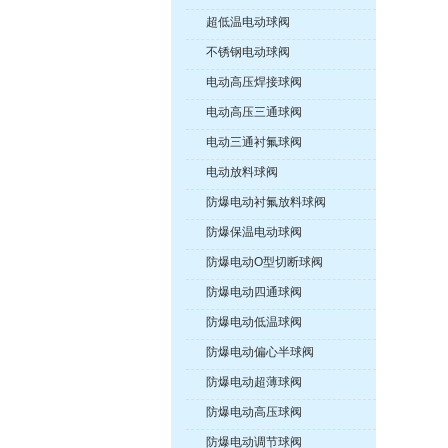
超低温电动球阀
不锈钢电动球阀
电动高压焊接球阀
电动高压三通球阀
电动三通衬氟球阀
电动放料球阀
防爆电动衬氟放料球阀
防爆保温电动球阀
防爆电动O型切断球阀
防爆电动四通球阀
防爆电动低温球阀
防爆电动偏心半球阀
防爆电动超薄球阀
防爆电动高压球阀
防爆电动调节球阀