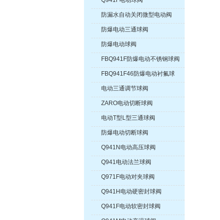
Q941F电动球阀
防漏水自动关闭微型电动阀
防爆电动三通球阀
防爆电动球阀
FBQ941F防爆电动不锈钢球阀
FBQ941F46防爆电动衬氟球
阀
电动三通调节球阀
ZARO电动切断球阀
电动T型L型三通球阀
防爆电动切断球阀
Q941N电动高压球阀
Q941电动法兰球阀
Q971F电动对夹球阀
Q941H电动硬密封球阀
Q941F电动软密封球阀