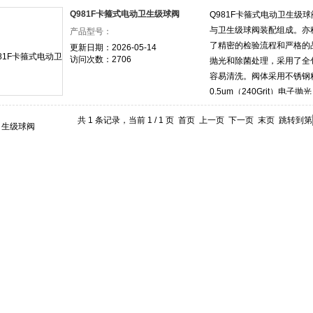
Q981F卡箍式电动卫生级球阀
Q981F卡箍式电动卫生级
与卫生级球阀装配组成。亦
产品型号：
了精密的检验流程和严格的
更新日期：2026-05-14
访问次数：2706
抛光和除菌处理，采用了全
容易清洗。阀体采用不锈钢
0.5um（240Grit）电
封面采用的全包PTFE没有
共 1 条记录，当前 1 / 1 页 首页 上一页 下一页 末页 跳转到第
程、工程、化学工程、工程