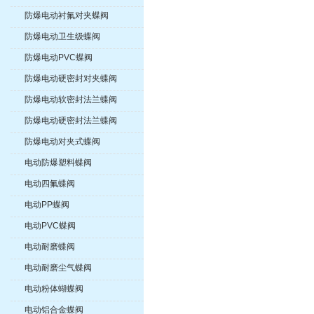
防爆电动衬氟对夹蝶阀
防爆电动卫生级蝶阀
防爆电动PVC蝶阀
防爆电动硬密封对夹蝶阀
防爆电动软密封法兰蝶阀
防爆电动硬密封法兰蝶阀
防爆电动对夹式蝶阀
电动防爆塑料蝶阀
电动四氟蝶阀
电动PP蝶阀
电动PVC蝶阀
电动耐磨蝶阀
电动耐磨尘气蝶阀
电动粉体蝴蝶阀
电动铝合金蝶阀