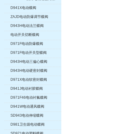
阀
D941X电动蝶阀
ZAJD电动防爆调节蝶阀
D943H电动法兰蝶阀
电动开关切断蝶阀
D971F电动防爆蝶阀
D971F电动开关型蝶阀
D943H电动三偏心蝶阀
D943H电动硬密封蝶阀
D971X电动软密封蝶阀
D941J电动衬胶蝶阀
D971F46电动衬氟蝶阀
D941W电动通风蝶阀
SD943电动伸缩蝶阀
D981卫生级电动蝶阀
SD971电动塑料蝶阀