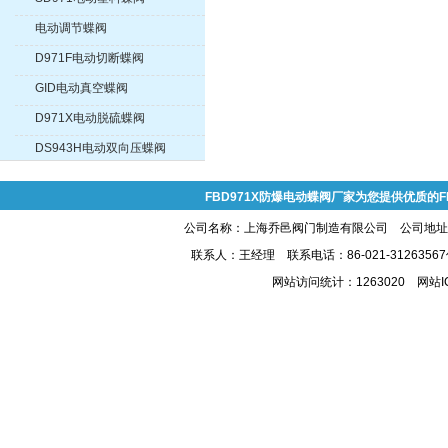
电动调节蝶阀
D971F电动切断蝶阀
GID电动真空蝶阀
D971X电动脱硫蝶阀
DS943H电动双向压蝶阀
FBD971X防爆电动蝶阀厂家为您提供优质的F
公司名称：上海乔邑阀门制造有限公司 公司地址:上
联系人：王经理 联系电话：86-021-31263567
网站访问统计：1263020 网站