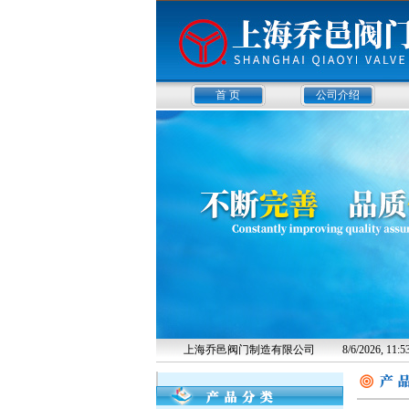
首 页
公司介绍
上海乔邑阀门制造有限公司
8/6/2026, 11