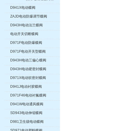
阀
D941X电动蝶阀
ZAJD电动防爆调节蝶阀
D943H电动法兰蝶阀
电动开关切断蝶阀
D971F电动防爆蝶阀
D971F电动开关型蝶阀
D943H电动三偏心蝶阀
D943H电动硬密封蝶阀
D971X电动软密封蝶阀
D941J电动衬胶蝶阀
D971F46电动衬氟蝶阀
D941W电动通风蝶阀
SD943电动伸缩蝶阀
D981卫生级电动蝶阀
SD971电动塑料蝶阀