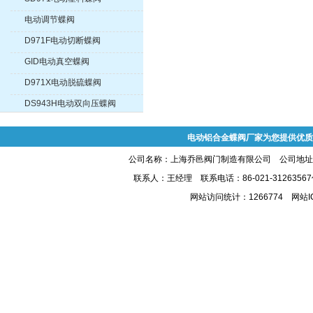
电动调节蝶阀
D971F电动切断蝶阀
GID电动真空蝶阀
D971X电动脱硫蝶阀
DS943H电动双向压蝶阀
电动铝合金蝶阀厂家为您提供优质
公司名称：上海乔邑阀门制造有限公司 公司地址:上
联系人：王经理 联系电话：86-021-31263567
网站访问统计：1266774 网站