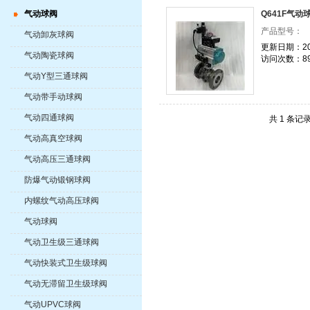
气动球阀
Q641F气动
产品型号：
气动卸灰球阀
更新日期：202
气动陶瓷球阀
访问次数：89
气动Y型三通球阀
气动带手动球阀
气动四通球阀
共 1 条记
气动高真空球阀
气动高压三通球阀
防爆气动锻钢球阀
内螺纹气动高压球阀
气动球阀
气动卫生级三通球阀
气动快装式卫生级球阀
气动无滞留卫生级球阀
气动UPVC球阀