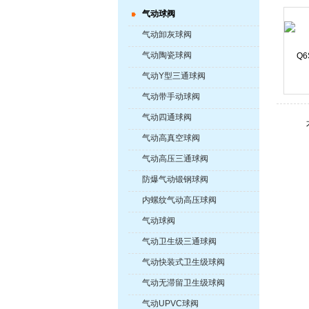
气动球阀
气动卸灰球阀
气动陶瓷球阀
气动Y型三通球阀
气动带手动球阀
气动四通球阀
气动高真空球阀
气动高压三通球阀
防爆气动锻钢球阀
内螺纹气动高压球阀
气动球阀
气动卫生级三通球阀
气动快装式卫生级球阀
气动无滞留卫生级球阀
气动UPVC球阀