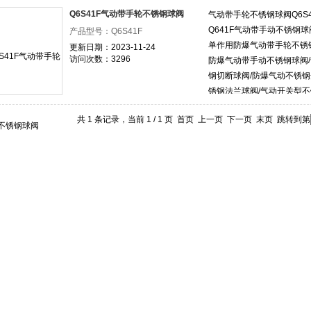
Q6S41F气动带手轮不锈钢球阀
气动带手轮不锈钢球阀Q6S
Q641F气动带手动不锈钢球
产品型号：Q6S41F
单作用防爆气动带手轮不锈
更新日期：2023-11-24
访问次数：3296
防爆气动带手动不锈钢球阀/
钢切断球阀/防爆气动不锈钢
锈钢法兰球阀/气动开关型不
锈钢球阀/气动带手操机构
共 1 条记录，当前 1 / 1 页 首页 上一页 下一页 末页 跳转到第
上气动执行器及蜗轮手动装