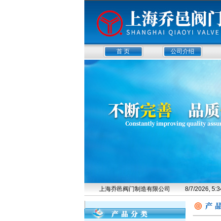
首 页
公司介绍
上海乔邑阀门制造有限公司
8/7/2026, 5