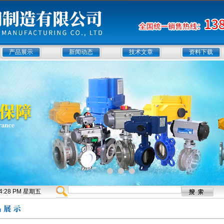
产品展示
新闻动态
技术文章
资料下载
:34:28 PM 星期五