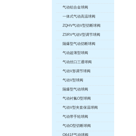
气动铝合金球阀
一体式气动高温球阀
ZQHV气动V型切断球阀
ZSRV气动V型调节球阀
隔爆型气动切断球阀
气动超薄型球阀
气动丝口三通球阀
气动V形调节球阀
气动V型球阀
隔爆型气动球阀
气动衬氟O型球阀
气动V型夹套保温球阀
气动带手轮球阀
气动O型切断球阀
Q641F气动球阀