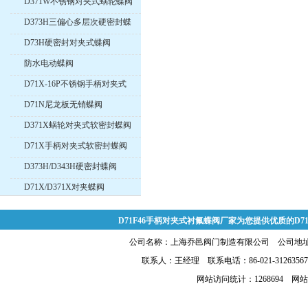
D371W不锈钢对夹式蜗轮蝶阀
D373H三偏心多层次硬密封蝶
阀
D73H硬密封对夹式蝶阀
防水电动蝶阀
D71X-16P不锈钢手柄对夹式
蝶阀
D71N尼龙板无销蝶阀
D371X蜗轮对夹式软密封蝶阀
D71X手柄对夹式软密封蝶阀
D373H/D343H硬密封蝶阀
D71X/D371X对夹蝶阀
D71F46手柄对夹式衬氟蝶阀厂家为您提供优质的D7
公司名称：上海乔邑阀门制造有限公司 公司地址:上
联系人：王经理 联系电话：86-021-31263567
网站访问统计：1268694 网站