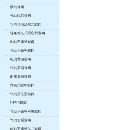
液动蝶阀
气动脱硫蝶阀
管网伸缩法兰式蝶阀
链条对夹式硬密封蝶阀
电动不锈钢蝶阀
气动不锈钢蝶阀
电动黄铜蝶阀
气动黄铜蝶阀
船用黄铜蝶阀
对夹式黄铜蝶阀
气动开关型蝶阀
UPVC蝶阀
气动不锈钢对夹蝶阀
气动切断蝶阀
电动不锈钢法兰蝶阀