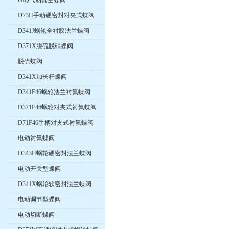
GIQ气动真空蝶阀
D73H手动硬密封对夹式蝶阀
D341J蜗轮全衬胶法兰蝶阀
D371X脱硫脱硝蝶阀
脱硫蝶阀
D341X加长杆蝶阀
D341F46蜗轮法兰衬氟蝶阀
D371F46蜗轮对夹式衬氟蝶阀
D71F46手柄对夹式衬氟蝶阀
电动衬氟蝶阀
D343H蜗轮硬密封法兰蝶阀
电动开关型蝶阀
D341X蜗轮软密封法兰蝶阀
电动调节型蝶阀
电动切断蝶阀