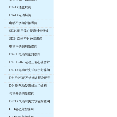
D341X法兰蝶阀
D941X电动蝶阀
电动不锈钢衬氟蝶阀
SD343H三偏心硬密封伸缩蝶
阀
SD341X软密封伸缩蝶阀
电动不锈钢切断蝶阀
D943H电动硬密封蝶阀
D973H-16C电动三偏心硬密封
蝶阀
D971X电动对夹式软密封蝶阀
D643W气动不锈钢多层次硬密
封蝶阀
D643H气动硬密封法兰蝶阀
气动开关切断蝶阀
D671X气动对夹式软密封蝶阀
GID电动真空蝶阀