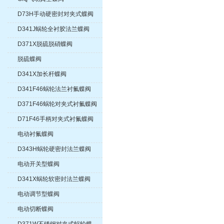
D73H手动硬密封对夹式蝶阀
D341J蜗轮全衬胶法兰蝶阀
D371X脱硫脱硝蝶阀
脱硫蝶阀
D341X加长杆蝶阀
D341F46蜗轮法兰衬氟蝶阀
D371F46蜗轮对夹式衬氟蝶阀
D71F46手柄对夹式衬氟蝶阀
电动衬氟蝶阀
D343H蜗轮硬密封法兰蝶阀
电动开关型蝶阀
D341X蜗轮软密封法兰蝶阀
电动调节型蝶阀
电动切断蝶阀