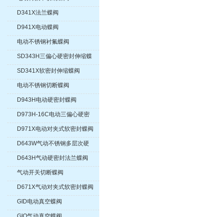
D341X法兰蝶阀
D941X电动蝶阀
电动不锈钢衬氟蝶阀
SD343H三偏心硬密封伸缩蝶
阀
SD341X软密封伸缩蝶阀
电动不锈钢切断蝶阀
D943H电动硬密封蝶阀
D973H-16C电动三偏心硬密
封蝶阀
D971X电动对夹式软密封蝶阀
D643W气动不锈钢多层次硬
密封蝶阀
D643H气动硬密封法兰蝶阀
气动开关切断蝶阀
D671X气动对夹式软密封蝶阀
GID电动真空蝶阀
GIQ气动真空蝶阀