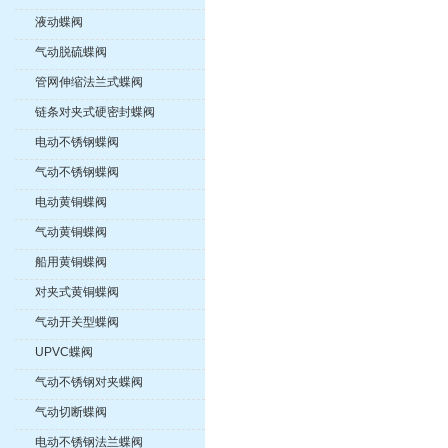
液动蝶阀
气动脱硫蝶阀
管网伸缩法兰式蝶阀
链条对夹式硬密封蝶阀
电动不锈钢蝶阀
气动不锈钢蝶阀
电动黄铜蝶阀
气动黄铜蝶阀
船用黄铜蝶阀
对夹式黄铜蝶阀
气动开关型蝶阀
UPVC蝶阀
气动不锈钢对夹蝶阀
气动切断蝶阀
电动不锈钢法兰蝶阀