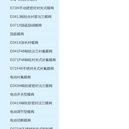
D73H手动硬密封对夹式蝶阀
D341J蜗轮全衬胶法兰蝶阀
D371X脱硫脱硝蝶阀
脱硫蝶阀
D341X加长杆蝶阀
D341F46蜗轮法兰衬氟蝶阀
D371F46蜗轮对夹式衬氟蝶阀
D71F46手柄对夹式衬氟蝶阀
电动衬氟蝶阀
D343H蜗轮硬密封法兰蝶阀
电动开关型蝶阀
D341X蜗轮软密封法兰蝶阀
电动调节型蝶阀
电动切断蝶阀