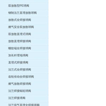
双放散型PE球阀
钢制法兰直埋放散球阀
放散式全焊接球阀
燃气安全双放散球阀
双放散直埋式球阀
放散直埋焊接球阀
螺纹端全焊接球阀
加长杆埋地球阀
直埋式焊接球阀
法兰式全焊接球阀
齿轮传动全焊接球阀
燃气放散焊接球阀
法兰焊接蜗轮球阀
法兰焊接球阀
法兰排气直埋全焊接球阀