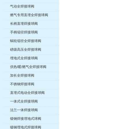
气动全焊接球阀
燃气专用直埋全焊接球阀
长柄直埋焊接球阀
手柄缩径焊接球阀
蜗轮缩径全焊接球阀
磅级高压全焊接球阀
埋地式全焊接球阀
供热/暖/燃气全焊接球阀
加长全焊接球阀
不锈钢焊接球阀
直埋式电动全焊接球阀
一体式全焊接球阀
法兰一体焊接球阀
锻钢焊接埋地式球阀
锻钢埋地式焊接球阀