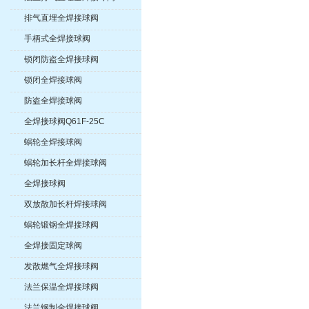
排气直埋全焊接球阀
手柄式全焊接球阀
锁闭防盗全焊接球阀
锁闭全焊接球阀
防盗全焊接球阀
全焊接球阀Q61F-25C
蜗轮全焊接球阀
蜗轮加长杆全焊接球阀
全焊接球阀
双放散加长杆焊接球阀
蜗轮锻钢全焊接球阀
全焊接固定球阀
发散燃气全焊接球阀
法兰保温全焊接球阀
法兰钢制全焊接球阀