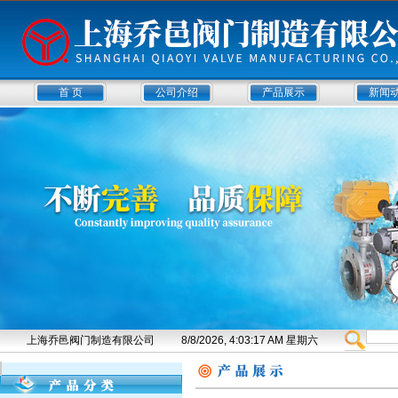
首 页
公司介绍
产品展示
新闻
上海乔邑阀门制造有限公司
8/8/2026, 4:03:17 AM 星期六