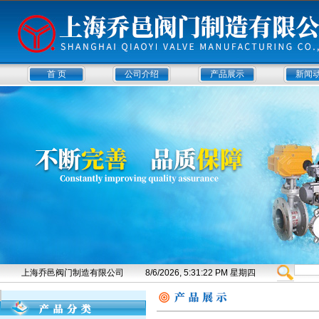
首 页
公司介绍
产品展示
新闻
上海乔邑阀门制造有限公司
8/6/2026, 5:31:23 PM 星期四