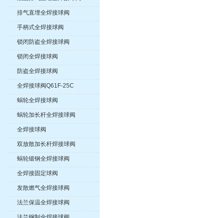
排气直埋全焊接球阀
手柄式全焊接球阀
锁闭防盗全焊接球阀
锁闭全焊接球阀
防盗全焊接球阀
全焊接球阀Q61F-25C
蜗轮全焊接球阀
蜗轮加长杆全焊接球阀
全焊接球阀
双放散加长杆焊接球阀
蜗轮锻钢全焊接球阀
全焊接固定球阀
发散燃气全焊接球阀
法兰保温全焊接球阀
法兰钢制全焊接球阀