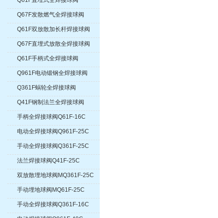
Q61F直埋式全焊接球阀
阀）
Q67F发散燃气全焊接球阀
Q61F双放散加长杆焊接球阀
Q67F直埋式放散全焊接球阀
Q61F手柄式全焊接球阀
Q961F电动锻钢全焊接球阀
Q361F蜗轮全焊接球阀
Q41F钢制法兰全焊接球阀
手柄全焊接球阀Q61F-16C
电动全焊接球阀Q961F-25C
手动全焊接球阀Q361F-25C
法兰焊接球阀Q41F-25C
双放散埋地球阀MQ361F-25C
手动埋地球阀MQ61F-25C
手动全焊接球阀Q361F-16C