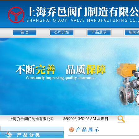
首 页
公司介绍
产品展示
新闻
上海乔邑阀门制造有限公司
8/9/2026, 3:52:09 AM 星期日