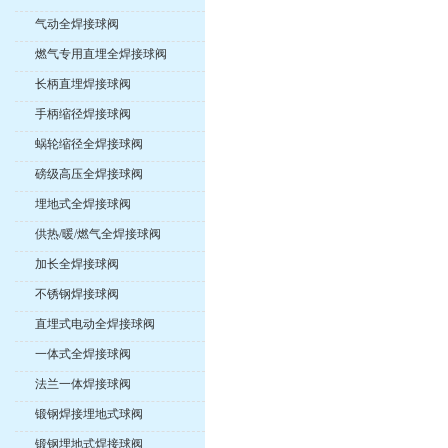
气动全焊接球阀
燃气专用直埋全焊接球阀
长柄直埋焊接球阀
手柄缩径焊接球阀
蜗轮缩径全焊接球阀
磅级高压全焊接球阀
埋地式全焊接球阀
供热/暖/燃气全焊接球阀
加长全焊接球阀
不锈钢焊接球阀
直埋式电动全焊接球阀
一体式全焊接球阀
法兰一体焊接球阀
锻钢焊接埋地式球阀
锻钢埋地式焊接球阀