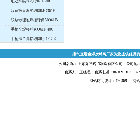
电动焊接球阀Q961F-40C
双放散直埋式球阀MQ361F
双放散埋地焊接球阀MQ61F-
40C
手柄全焊接球阀Q61F-40C
手柄法兰焊接球阀Q41F-25C
排气直埋全焊接球阀厂家为您提供优质的
公司名称：上海乔邑阀门制造有限公司 公司地址:上
联系人：王经理 联系电话：86-021-31263567
网站访问统计：1268694 网站