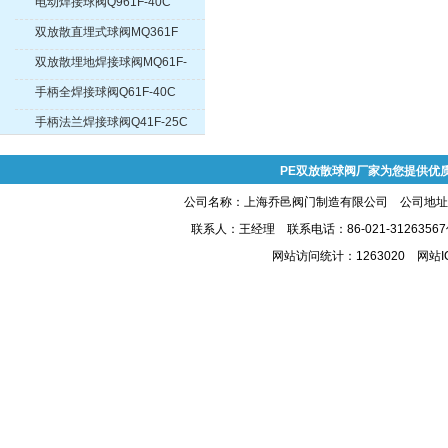
电动焊接球阀Q961F-40C
双放散直埋式球阀MQ361F
双放散埋地焊接球阀MQ61F-
40C
手柄全焊接球阀Q61F-40C
手柄法兰焊接球阀Q41F-25C
PE双放散球阀厂家为您提供优
公司名称：上海乔邑阀门制造有限公司 公司地址:上
联系人：王经理 联系电话：86-021-31263567
网站访问统计：1263020 网站