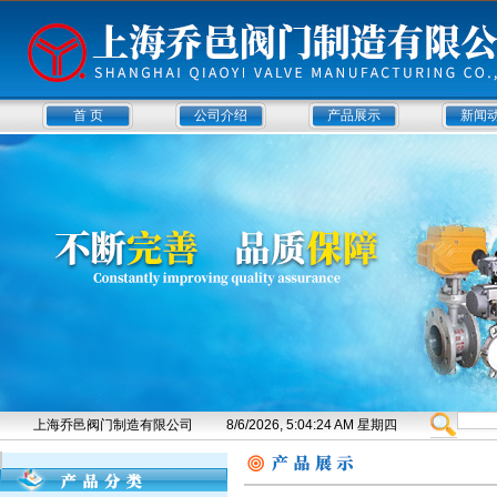
首 页
公司介绍
产品展示
新闻
上海乔邑阀门制造有限公司
8/6/2026, 5:04:25 AM 星期四