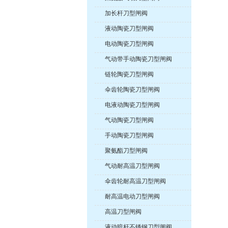
加长杆刀型闸阀
液动陶瓷刀型闸阀
电动陶瓷刀型闸阀
气动带手动陶瓷刀型闸阀
链轮陶瓷刀型闸阀
伞齿轮陶瓷刀型闸阀
电液动陶瓷刀型闸阀
气动陶瓷刀型闸阀
手动陶瓷刀型闸阀
聚氨酯刀型闸阀
气动耐高温刀型闸阀
伞齿轮耐高温刀型闸阀
耐高温电动刀型闸阀
高温刀型闸阀
液动暗杆不锈钢刀型闸阀