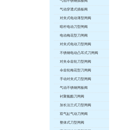
气动不锈钢插板阀
气动穿透式插板阀
对夹式电动薄型闸阀
暗杆电动刀型闸阀
电动梅花型刀闸阀
对夹式电动刀型闸阀
不锈钢电动凸耳式刀闸阀
对夹伞齿轮刀型闸阀
伞齿轮梅花型刀闸阀
手动对夹式刀型闸阀
气动不锈钢闸板阀
衬聚氨酯刀闸阀
加长法兰式刀型闸阀
双气缸气动刀闸阀
整体式刀型闸阀