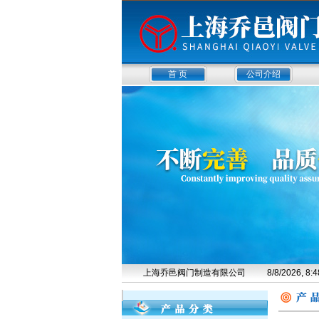
首 页
公司介绍
上海乔邑阀门制造有限公司
8/8/2026, 8