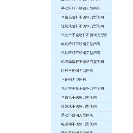
手动暗杆不锈钢刀型闸阀
伞齿轮暗杆不锈钢刀型闸阀
链轮式暗杆不锈钢刀型闸阀
气动带手轮暗杆不锈钢刀型闸
阀
电动暗杆不锈钢刀型闸阀
气动暗杆不锈钢刀型闸阀
电液动暗杆不锈钢刀型闸阀
暗杆不锈钢刀型闸阀
不锈钢刀型闸阀
气动带手轮不锈钢刀型闸阀
伞齿轮不锈钢刀型闸阀
链轮式不锈钢刀型闸阀
手动不锈钢刀型闸阀
电液动不锈钢刀型闸阀