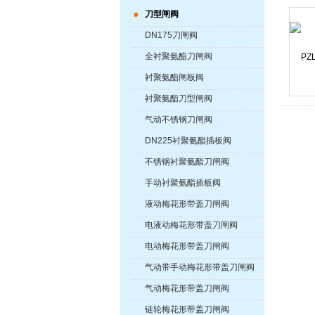
刀型闸阀
DN175刀闸阀
全衬聚氨酯刀闸阀
衬聚氨酯闸板阀
衬聚氨酯刀型闸阀
气动不锈钢刀闸阀
DN225衬聚氨酯插板阀
不锈钢衬聚氨酯刀闸阀
手动衬聚氨酯插板阀
液动梅花形带盖刀闸阀
电液动梅花形带盖刀闸阀
电动梅花形带盖刀闸阀
气动带手动梅花形带盖刀闸阀
气动梅花形带盖刀闸阀
链轮梅花形带盖刀闸阀