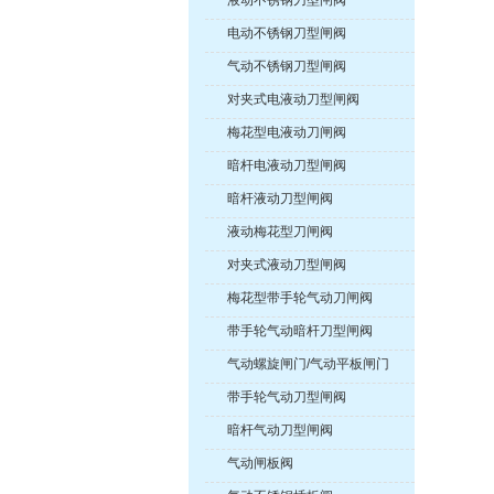
液动不锈钢刀型闸阀
电动不锈钢刀型闸阀
气动不锈钢刀型闸阀
对夹式电液动刀型闸阀
梅花型电液动刀闸阀
暗杆电液动刀型闸阀
暗杆液动刀型闸阀
液动梅花型刀闸阀
对夹式液动刀型闸阀
梅花型带手轮气动刀闸阀
带手轮气动暗杆刀型闸阀
气动螺旋闸门/气动平板闸门
带手轮气动刀型闸阀
暗杆气动刀型闸阀
气动闸板阀