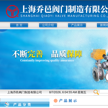
首 页
公司介绍
产品展示
新闻
上海乔邑阀门制造有限公司
8/7/2026, 6:04:56 AM 星期五