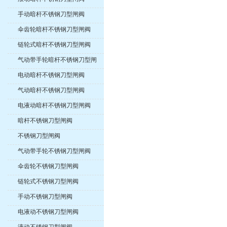
手动暗杆不锈钢刀型闸阀
伞齿轮暗杆不锈钢刀型闸阀
链轮式暗杆不锈钢刀型闸阀
气动带手轮暗杆不锈钢刀型闸
阀
电动暗杆不锈钢刀型闸阀
气动暗杆不锈钢刀型闸阀
电液动暗杆不锈钢刀型闸阀
暗杆不锈钢刀型闸阀
不锈钢刀型闸阀
气动带手轮不锈钢刀型闸阀
伞齿轮不锈钢刀型闸阀
链轮式不锈钢刀型闸阀
手动不锈钢刀型闸阀
电液动不锈钢刀型闸阀