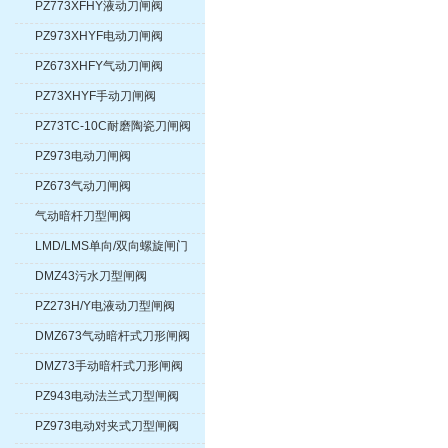
PZ773XFHY液动刀闸阀
PZ973XHYF电动刀闸阀
PZ673XHFY气动刀闸阀
PZ73XHYF手动刀闸阀
PZ73TC-10C耐磨陶瓷刀闸阀
PZ973电动刀闸阀
PZ673气动刀闸阀
气动暗杆刀型闸阀
LMD/LMS单向/双向螺旋闸门
DMZ43污水刀型闸阀
PZ273H/Y电液动刀型闸阀
DMZ673气动暗杆式刀形闸阀
DMZ73手动暗杆式刀形闸阀
PZ943电动法兰式刀型闸阀
PZ973电动对夹式刀型闸阀