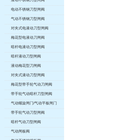
液动不锈钢刀型闸阀
电动不锈钢刀型闸阀
气动不锈钢刀型闸阀
对夹式电液动刀型闸阀
梅花型电液动刀闸阀
暗杆电液动刀型闸阀
暗杆液动刀型闸阀
液动梅花型刀闸阀
对夹式液动刀型闸阀
梅花型带手轮气动刀闸阀
带手轮气动暗杆刀型闸阀
气动螺旋闸门/气动平板闸门
带手轮气动刀型闸阀
暗杆气动刀型闸阀
气动闸板阀