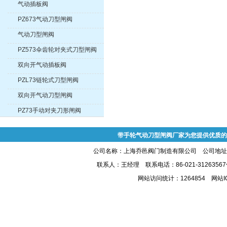
气动插板阀
PZ673气动刀型闸阀
气动刀型闸阀
PZ573伞齿轮对夹式刀型闸阀
双向开气动插板阀
PZL73链轮式刀型闸阀
双向开气动刀型闸阀
PZ73手动对夹刀形闸阀
带手轮气动刀型闸阀厂家为您提供优质的
公司名称：上海乔邑阀门制造有限公司 公司地址:上
联系人：王经理 联系电话：86-021-31263567
网站访问统计：1264854 网站