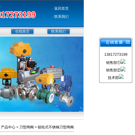
· 返回首页
· 联系我们
在线留言
联系我们
13817273199
销售部①
销售部②
技术部
>
产品中心
>
刀型闸阀
>
链轮式不锈钢刀型闸阀