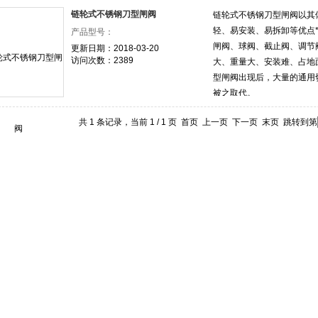
链轮式不锈钢刀型闸阀
链轮式不锈钢刀型闸阀以其
轻、易安装、易拆卸等优点
产品型号：
闸阀、球阀、截止阀、调节
更新日期：2018-03-20
访问次数：2389
大、重量大、安装难、占地
型闸阀出现后，大量的通用
被之取代。
共 1 条记录，当前 1 / 1 页 首页 上一页 下一页 末页 跳转到第