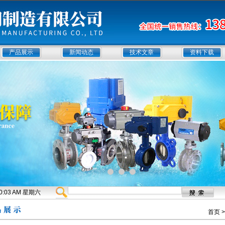
产品展示
新闻动态
技术文章
资料下载
:00:04 AM 星期六
首页