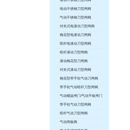
液动不锈钢刀型闸阀
电动不锈钢刀型闸阀
气动不锈钢刀型闸阀
对夹式电液动刀型闸阀
梅花型电液动刀闸阀
暗杆电液动刀型闸阀
暗杆液动刀型闸阀
液动梅花型刀闸阀
对夹式液动刀型闸阀
梅花型带手轮气动刀闸阀
带手轮气动暗杆刀型闸阀
气动螺旋闸门/气动平板闸门
带手轮气动刀型闸阀
暗杆气动刀型闸阀
气动闸板阀