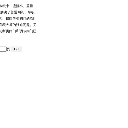
体积小、流阻小、重量
*解决了普通闸阀、平板
阀、蝶阀等类阀门的流阻
面积大等的疑难问题。刀
切断类阀门和调节阀门已
页