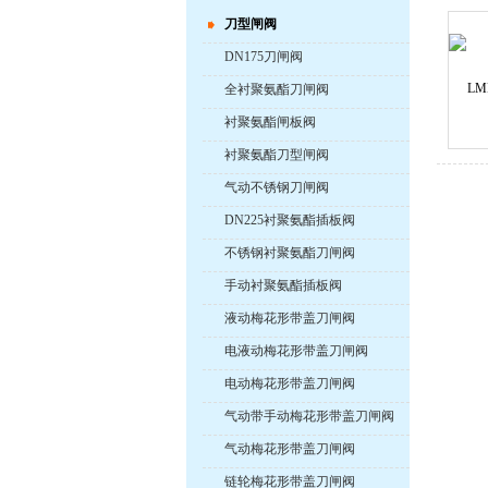
刀型闸阀
DN175刀闸阀
全衬聚氨酯刀闸阀
衬聚氨酯闸板阀
衬聚氨酯刀型闸阀
气动不锈钢刀闸阀
DN225衬聚氨酯插板阀
不锈钢衬聚氨酯刀闸阀
手动衬聚氨酯插板阀
液动梅花形带盖刀闸阀
电液动梅花形带盖刀闸阀
电动梅花形带盖刀闸阀
气动带手动梅花形带盖刀闸阀
气动梅花形带盖刀闸阀
链轮梅花形带盖刀闸阀