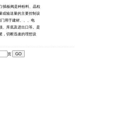
闸门/插板阀是种粉料、晶粒
量或输送量的主要控制设
旋闸门用于建材、、、电
顶、库底及进出口等。是
繁，切断迅速的理想设
页