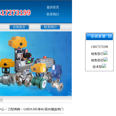
· 返回首页
· 联系我们
在线留言
联系我们
13817273199
销售部①
销售部②
技术部
中心
>
刀型闸阀
>
LMD/LMS单向/双向螺旋闸门