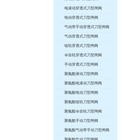
电液动穿透式刀型闸阀
电动穿透式刀型闸阀
气动带手动穿透式刀型闸阀
气动穿透式刀型闸阀
链轮穿透式刀型闸阀
伞齿轮穿透式刀型闸阀
手动穿透式刀型闸阀
聚氨酯液动刀型闸阀
聚氨酯电液动刀型闸阀
聚氨酯电动刀型闸阀
聚氨酯链轮刀型闸阀
聚氨酯伞齿轮刀型闸阀
聚氨酯手动刀型闸阀
聚氨酯气动带手动刀型闸阀
聚氨酯气动刀型闸阀