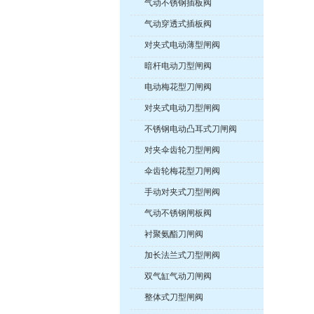
气动不锈钢插板阀
气动穿透式插板阀
对夹式电动薄型闸阀
暗杆电动刀型闸阀
电动梅花型刀闸阀
对夹式电动刀型闸阀
不锈钢电动凸耳式刀闸阀
对夹伞齿轮刀型闸阀
伞齿轮梅花型刀闸阀
手动对夹式刀型闸阀
气动不锈钢闸板阀
衬聚氨酯刀闸阀
加长法兰式刀型闸阀
双气缸气动刀闸阀
整体式刀型闸阀