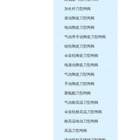
加长杆刀型闸阀
液动陶瓷刀型闸阀
电动陶瓷刀型闸阀
气动带手动陶瓷刀型闸阀
链轮陶瓷刀型闸阀
伞齿轮陶瓷刀型闸阀
电液动陶瓷刀型闸阀
气动陶瓷刀型闸阀
手动陶瓷刀型闸阀
聚氨酯刀型闸阀
气动耐高温刀型闸阀
伞齿轮耐高温刀型闸阀
耐高温电动刀型闸阀
高温刀型闸阀