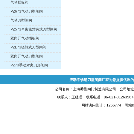
气动插板阀
PZ673气动刀型闸阀
气动刀型闸阀
PZ573伞齿轮对夹式刀型闸阀
双向开气动插板阀
PZL73链轮式刀型闸阀
双向开气动刀型闸阀
PZ73手动对夹刀形闸阀
液动不锈钢刀型闸阀厂家为您提供优质的
公司名称：上海乔邑阀门制造有限公司 公司地址:上
联系人：王经理 联系电话：86-021-31263567
网站访问统计：1266774 网站