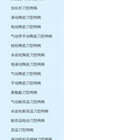
加长杆刀型闸阀
液动陶瓷刀型闸阀
电动陶瓷刀型闸阀
气动带手动陶瓷刀型闸阀
链轮陶瓷刀型闸阀
伞齿轮陶瓷刀型闸阀
电液动陶瓷刀型闸阀
气动陶瓷刀型闸阀
手动陶瓷刀型闸阀
聚氨酯刀型闸阀
气动耐高温刀型闸阀
伞齿轮耐高温刀型闸阀
耐高温电动刀型闸阀
高温刀型闸阀
液动暗杆不锈钢刀型闸阀