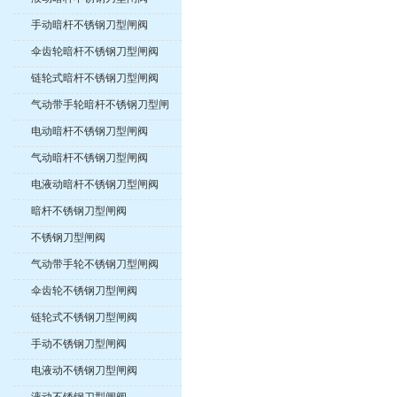
手动暗杆不锈钢刀型闸阀
伞齿轮暗杆不锈钢刀型闸阀
链轮式暗杆不锈钢刀型闸阀
气动带手轮暗杆不锈钢刀型闸
阀
电动暗杆不锈钢刀型闸阀
气动暗杆不锈钢刀型闸阀
电液动暗杆不锈钢刀型闸阀
暗杆不锈钢刀型闸阀
不锈钢刀型闸阀
气动带手轮不锈钢刀型闸阀
伞齿轮不锈钢刀型闸阀
链轮式不锈钢刀型闸阀
手动不锈钢刀型闸阀
电液动不锈钢刀型闸阀