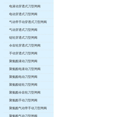
电液动穿透式刀型闸阀
电动穿透式刀型闸阀
气动带手动穿透式刀型闸阀
气动穿透式刀型闸阀
链轮穿透式刀型闸阀
伞齿轮穿透式刀型闸阀
手动穿透式刀型闸阀
聚氨酯液动刀型闸阀
聚氨酯电液动刀型闸阀
聚氨酯电动刀型闸阀
聚氨酯链轮刀型闸阀
聚氨酯伞齿轮刀型闸阀
聚氨酯手动刀型闸阀
聚氨酯气动带手动刀型闸阀
聚氨酯气动刀型闸阀