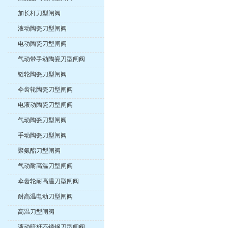
加长杆刀型闸阀
液动陶瓷刀型闸阀
电动陶瓷刀型闸阀
气动带手动陶瓷刀型闸阀
链轮陶瓷刀型闸阀
伞齿轮陶瓷刀型闸阀
电液动陶瓷刀型闸阀
气动陶瓷刀型闸阀
手动陶瓷刀型闸阀
聚氨酯刀型闸阀
气动耐高温刀型闸阀
伞齿轮耐高温刀型闸阀
耐高温电动刀型闸阀
高温刀型闸阀
液动暗杆不锈钢刀型闸阀