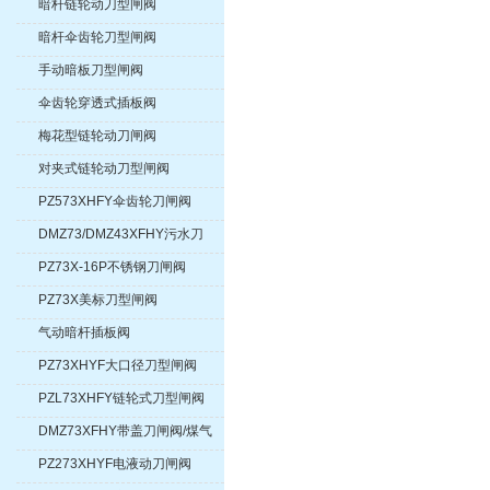
暗杆链轮动刀型闸阀
暗杆伞齿轮刀型闸阀
手动暗板刀型闸阀
伞齿轮穿透式插板阀
梅花型链轮动刀闸阀
对夹式链轮动刀型闸阀
PZ573XHFY伞齿轮刀闸阀
DMZ73/DMZ43XFHY污水刀
闸阀
PZ73X-16P不锈钢刀闸阀
PZ73X美标刀型闸阀
气动暗杆插板阀
PZ73XHYF大口径刀型闸阀
PZL73XHFY链轮式刀型闸阀
DMZ73XFHY带盖刀闸阀/煤气
刀闸阀
PZ273XHYF电液动刀闸阀