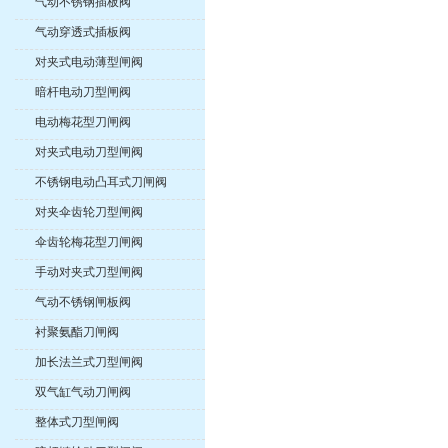
气动不锈钢插板阀
气动穿透式插板阀
对夹式电动薄型闸阀
暗杆电动刀型闸阀
电动梅花型刀闸阀
对夹式电动刀型闸阀
不锈钢电动凸耳式刀闸阀
对夹伞齿轮刀型闸阀
伞齿轮梅花型刀闸阀
手动对夹式刀型闸阀
气动不锈钢闸板阀
衬聚氨酯刀闸阀
加长法兰式刀型闸阀
双气缸气动刀闸阀
整体式刀型闸阀