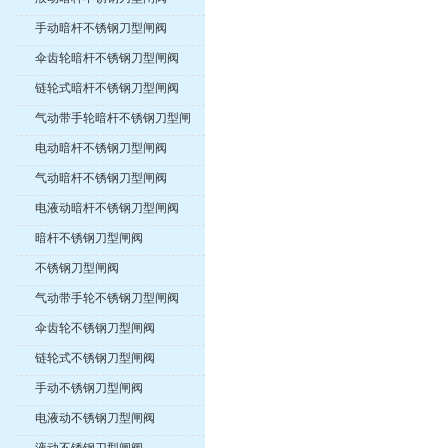
手动暗杆不锈钢刀型闸阀
伞齿轮暗杆不锈钢刀型闸阀
链轮式暗杆不锈钢刀型闸阀
气动带手轮暗杆不锈钢刀型闸
阀
电动暗杆不锈钢刀型闸阀
气动暗杆不锈钢刀型闸阀
电液动暗杆不锈钢刀型闸阀
暗杆不锈钢刀型闸阀
不锈钢刀型闸阀
气动带手轮不锈钢刀型闸阀
伞齿轮不锈钢刀型闸阀
链轮式不锈钢刀型闸阀
手动不锈钢刀型闸阀
电液动不锈钢刀型闸阀