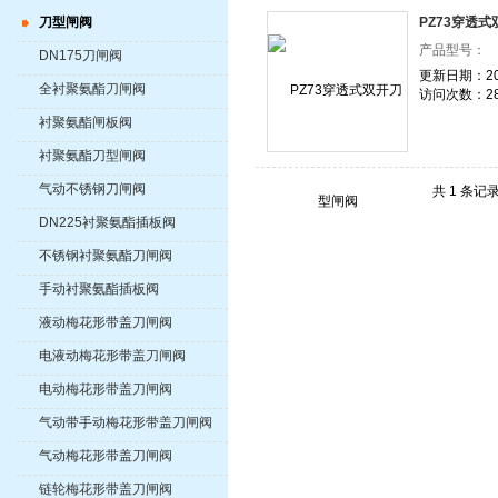
刀型闸阀
PZ73穿透
产品型号：
DN175刀闸阀
更新日期：201
全衬聚氨酯刀闸阀
访问次数：28
衬聚氨酯闸板阀
衬聚氨酯刀型闸阀
气动不锈钢刀闸阀
共 1 条记
DN225衬聚氨酯插板阀
不锈钢衬聚氨酯刀闸阀
手动衬聚氨酯插板阀
液动梅花形带盖刀闸阀
电液动梅花形带盖刀闸阀
电动梅花形带盖刀闸阀
气动带手动梅花形带盖刀闸阀
气动梅花形带盖刀闸阀
链轮梅花形带盖刀闸阀