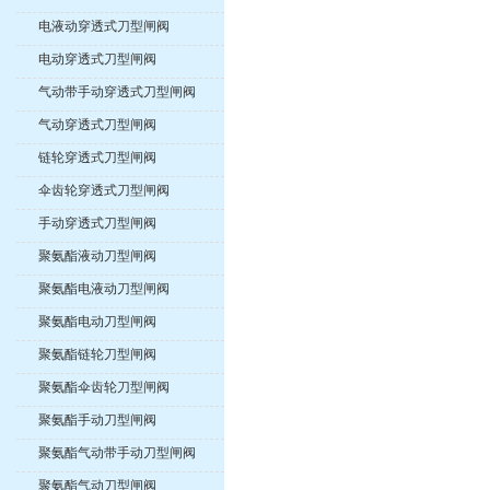
电液动穿透式刀型闸阀
电动穿透式刀型闸阀
气动带手动穿透式刀型闸阀
气动穿透式刀型闸阀
链轮穿透式刀型闸阀
伞齿轮穿透式刀型闸阀
手动穿透式刀型闸阀
聚氨酯液动刀型闸阀
聚氨酯电液动刀型闸阀
聚氨酯电动刀型闸阀
聚氨酯链轮刀型闸阀
聚氨酯伞齿轮刀型闸阀
聚氨酯手动刀型闸阀
聚氨酯气动带手动刀型闸阀
聚氨酯气动刀型闸阀