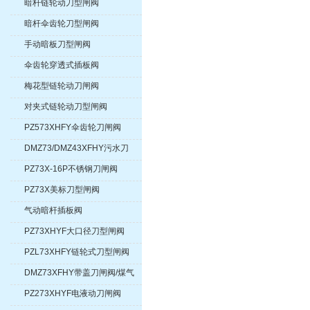
暗杆链轮动刀型闸阀
暗杆伞齿轮刀型闸阀
手动暗板刀型闸阀
伞齿轮穿透式插板阀
梅花型链轮动刀闸阀
对夹式链轮动刀型闸阀
PZ573XHFY伞齿轮刀闸阀
DMZ73/DMZ43XFHY污水刀
闸阀
PZ73X-16P不锈钢刀闸阀
PZ73X美标刀型闸阀
气动暗杆插板阀
PZ73XHYF大口径刀型闸阀
PZL73XHFY链轮式刀型闸阀
DMZ73XFHY带盖刀闸阀/煤气
刀闸阀
PZ273XHYF电液动刀闸阀