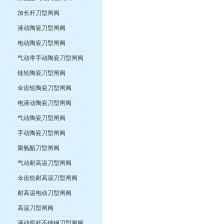
加长杆刀型闸阀
液动陶瓷刀型闸阀
电动陶瓷刀型闸阀
气动带手动陶瓷刀型闸阀
链轮陶瓷刀型闸阀
伞齿轮陶瓷刀型闸阀
电液动陶瓷刀型闸阀
气动陶瓷刀型闸阀
手动陶瓷刀型闸阀
聚氨酯刀型闸阀
气动耐高温刀型闸阀
伞齿轮耐高温刀型闸阀
耐高温电动刀型闸阀
高温刀型闸阀
液动暗杆不锈钢刀型闸阀