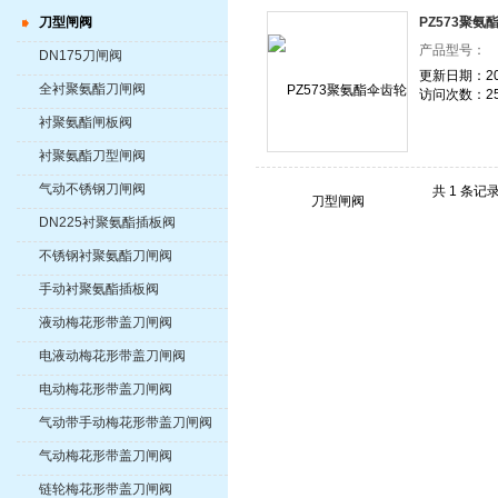
刀型闸阀
PZ573聚
产品型号：
DN175刀闸阀
更新日期：201
全衬聚氨酯刀闸阀
访问次数：25
衬聚氨酯闸板阀
衬聚氨酯刀型闸阀
气动不锈钢刀闸阀
共 1 条记
DN225衬聚氨酯插板阀
不锈钢衬聚氨酯刀闸阀
手动衬聚氨酯插板阀
液动梅花形带盖刀闸阀
电液动梅花形带盖刀闸阀
电动梅花形带盖刀闸阀
气动带手动梅花形带盖刀闸阀
气动梅花形带盖刀闸阀
链轮梅花形带盖刀闸阀