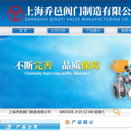
首 页
公司介绍
产品展示
新闻
上海乔邑阀门制造有限公司
8/8/2026, 8:15:13 AM 星期六