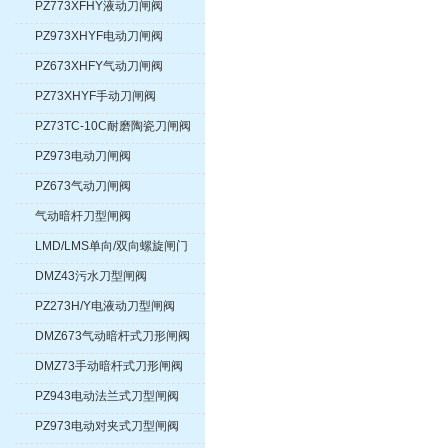
PZ773XFHY液动刀闸阀
PZ973XHYF电动刀闸阀
PZ673XHFY气动刀闸阀
PZ73XHYF手动刀闸阀
PZ73TC-10C耐磨陶瓷刀闸阀
PZ973电动刀闸阀
PZ673气动刀闸阀
气动暗杆刀型闸阀
LMD/LMS单向/双向螺旋闸门
DMZ43污水刀型闸阀
PZ273H/Y电液动刀型闸阀
DMZ673气动暗杆式刀形闸阀
DMZ73手动暗杆式刀形闸阀
PZ943电动法兰式刀型闸阀
PZ973电动对夹式刀型闸阀