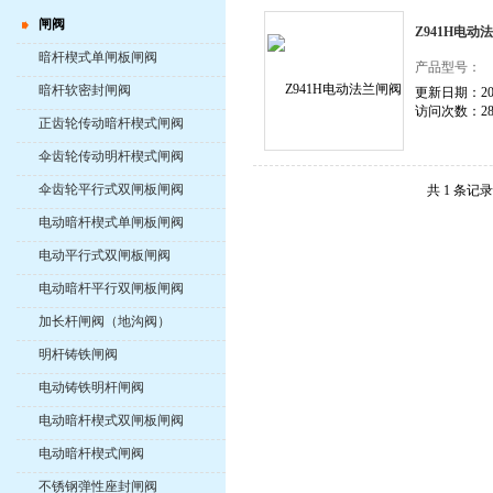
闸阀
Z941H电动
暗杆楔式单闸板闸阀
产品型号：
暗杆软密封闸阀
更新日期：2017
访问次数：28
正齿轮传动暗杆楔式闸阀
伞齿轮传动明杆楔式闸阀
伞齿轮平行式双闸板闸阀
共 1 条记
电动暗杆楔式单闸板闸阀
电动平行式双闸板闸阀
电动暗杆平行双闸板闸阀
加长杆闸阀（地沟阀）
明杆铸铁闸阀
电动铸铁明杆闸阀
电动暗杆楔式双闸板闸阀
电动暗杆楔式闸阀
不锈钢弹性座封闸阀