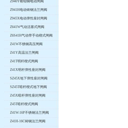
Z940Y铬钼钢电动闸阀
Z941H电动铸钢法兰闸阀
Z945X电动弹性座封闸阀
Z641W气动活塞式闸阀
Z6S41H气动带手动楔式闸阀
Z41W不锈钢高压闸阀
Z41Y高温法兰闸阀
Z41T明杆楔式闸阀
Z41X明杆弹性座封闸阀
SZ45X地下弹性座封闸阀
SZ45T暗杆楔式地下闸阀
Z45X暗杆弹性座封闸阀
Z45T暗杆楔式闸阀
Z41W-16P不锈钢法兰闸阀
Z41H-16C铸钢法兰闸阀