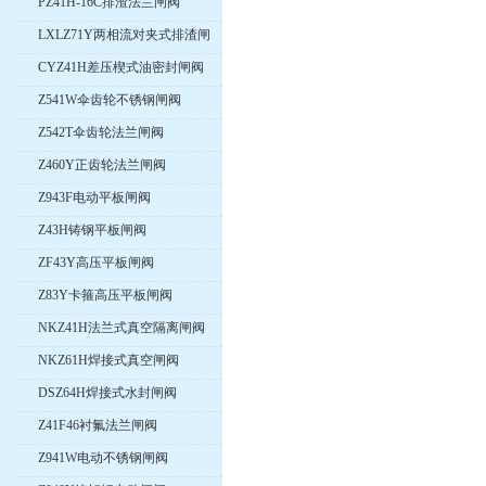
PZ41H-16C排渣法兰闸阀
LXLZ71Y两相流对夹式排渣闸
阀
CYZ41H差压楔式油密封闸阀
Z541W伞齿轮不锈钢闸阀
Z542T伞齿轮法兰闸阀
Z460Y正齿轮法兰闸阀
Z943F电动平板闸阀
Z43H铸钢平板闸阀
ZF43Y高压平板闸阀
Z83Y卡箍高压平板闸阀
NKZ41H法兰式真空隔离闸阀
NKZ61H焊接式真空闸阀
DSZ64H焊接式水封闸阀
Z41F46衬氟法兰闸阀
Z941W电动不锈钢闸阀