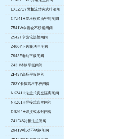
PZ41H-16C排渣法兰闸阀
LXLZ71Y两相流对夹式排渣闸
阀
CYZ41H差压楔式油密封闸阀
Z541W伞齿轮不锈钢闸阀
Z542T伞齿轮法兰闸阀
Z460Y正齿轮法兰闸阀
Z943F电动平板闸阀
Z43H铸钢平板闸阀
ZF43Y高压平板闸阀
Z83Y卡箍高压平板闸阀
NKZ41H法兰式真空隔离闸阀
NKZ61H焊接式真空闸阀
DSZ64H焊接式水封闸阀
Z41F46衬氟法兰闸阀
Z941W电动不锈钢闸阀