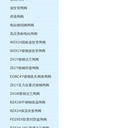
波纹管闸阀
焊接闸阀
电站铬钼钢闸阀
高压美标电站闸阀
WZ41H国标波纹管闸阀
WZ41Y锻钢波纹管闸阀
Z41Y锻钢法兰闸阀
Z61Y锻钢焊接闸阀
EG8C4Y锻钢延长阀体闸阀
Z61Y压力自紧式锻钢闸阀
Z41W黄铜法兰闸阀
BZ41W不锈钢保温闸阀
BZ41H保温夹套闸阀
FDZ45X软密封防盗闸阀