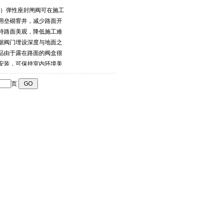
长杆）弹性座封闸阀可在施工
用垒砌窨井，减少路面开
持路面美观，降低施工难
据阀门埋设深度与地面之
品由于露在路面的阀盒很
安装，可保持室内环境美
小区给、小区水暖、园林绿
页