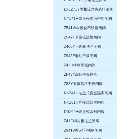
PZ41H-16C排渣法兰闸阀
LXLZ71Y两相流对夹式排渣闸
阀
CYZ41H差压楔式油密封闸阀
Z541W伞齿轮不锈钢闸阀
Z542T伞齿轮法兰闸阀
Z460Y正齿轮法兰闸阀
Z943F电动平板闸阀
Z43H铸钢平板闸阀
ZF43Y高压平板闸阀
Z83Y卡箍高压平板闸阀
NKZ41H法兰式真空隔离闸阀
NKZ61H焊接式真空闸阀
DSZ64H焊接式水封闸阀
Z41F46衬氟法兰闸阀
Z941W电动不锈钢闸阀