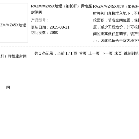
RVZM/MZ45X地埋（加长杆）弹性座
RVZM/MZ45X地埋（加
封闸阀
时将阀门直接埋入地下，不
产品型号：
挖面积，节省空间位置，保
度，减少工程造价，并可根
更新日期：2015-08-11
访问次数：2680
间的距离做任意调节。该产
小，因此也适合于室内地下
观。 可用于城镇给管网、
共 1 条记录，当前 1 / 1 页 首页 上一页 下一页 末页 跳转到第
化、、铁路、、等。