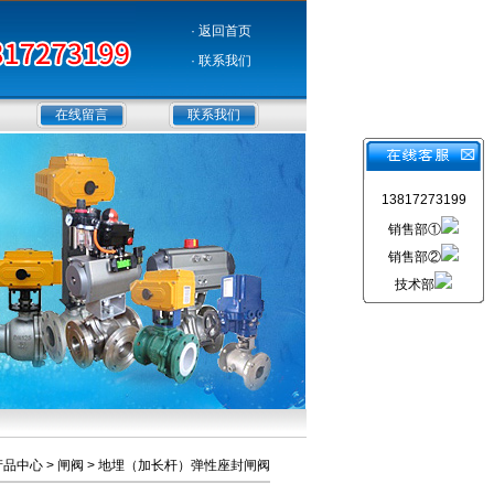
· 返回首页
· 联系我们
在线留言
联系我们
13817273199
销售部①
销售部②
技术部
产品中心
>
闸阀
>
地埋（加长杆）弹性座封闸阀