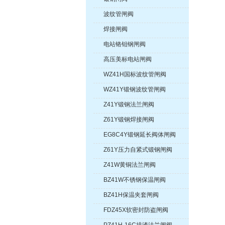
波纹管闸阀
焊接闸阀
电站铬钼钢闸阀
高压美标电站闸阀
WZ41H国标波纹管闸阀
WZ41Y锻钢波纹管闸阀
Z41Y锻钢法兰闸阀
Z61Y锻钢焊接闸阀
EG8C4Y锻钢延长阀体闸阀
Z61Y压力自紧式锻钢闸阀
Z41W黄铜法兰闸阀
BZ41W不锈钢保温闸阀
BZ41H保温夹套闸阀
FDZ45X软密封防盗闸阀