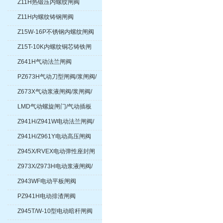
Z11H热锻压内螺纹闸阀
Z11H内螺纹铸钢闸阀
Z15W-16P不锈钢内螺纹闸阀
Z15T-10K内螺纹铜芯铸铁闸
阀
Z641H气动法兰闸阀
PZ673H气动刀型闸阀/浆闸阀/
浆液阀
Z673X气动浆液闸阀/浆闸阀/
浆液阀
LMD气动螺旋闸门/气动插板
阀
Z941H/Z941W电动法兰闸阀/
电动不锈钢闸阀/电动楔式闸阀
Z941H/Z961Y电动高压闸阀
Z945X/RVEX电动弹性座封闸
阀
Z973X/Z973H电动浆液闸阀/
浆闸阀/浆液阀
Z943WF电动平板闸阀
PZ941H电动排渣闸阀
Z945T/W-10型电动暗杆闸阀