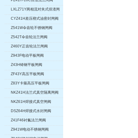
PZ41H-16C排渣法兰闸阀
LXLZ71Y两相流对夹式排渣闸
阀
CYZ41H差压楔式油密封闸阀
Z541W伞齿轮不锈钢闸阀
Z542T伞齿轮法兰闸阀
Z460Y正齿轮法兰闸阀
Z943F电动平板闸阀
Z43H铸钢平板闸阀
ZF43Y高压平板闸阀
Z83Y卡箍高压平板闸阀
NKZ41H法兰式真空隔离闸阀
NKZ61H焊接式真空闸阀
DSZ64H焊接式水封闸阀
Z41F46衬氟法兰闸阀
Z941W电动不锈钢闸阀