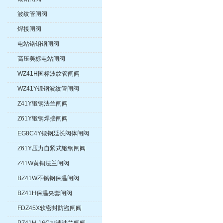
波纹管闸阀
焊接闸阀
电站铬钼钢闸阀
高压美标电站闸阀
WZ41H国标波纹管闸阀
WZ41Y锻钢波纹管闸阀
Z41Y锻钢法兰闸阀
Z61Y锻钢焊接闸阀
EG8C4Y锻钢延长阀体闸阀
Z61Y压力自紧式锻钢闸阀
Z41W黄铜法兰闸阀
BZ41W不锈钢保温闸阀
BZ41H保温夹套闸阀
FDZ45X软密封防盗闸阀