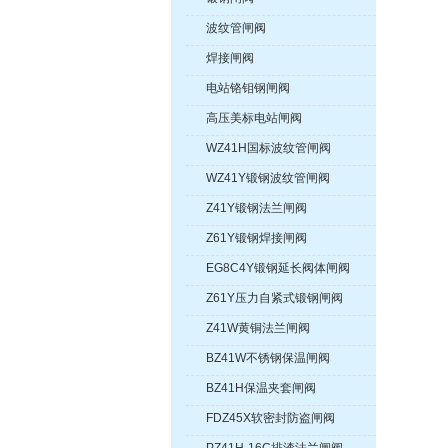
波纹管闸阀
焊接闸阀
电站铬钼钢闸阀
高压美标电站闸阀
WZ41H国标波纹管闸阀
WZ41Y锻钢波纹管闸阀
Z41Y锻钢法兰闸阀
Z61Y锻钢焊接闸阀
EG8C4Y锻钢延长阀体闸阀
Z61Y压力自紧式锻钢闸阀
Z41W黄铜法兰闸阀
BZ41W不锈钢保温闸阀
BZ41H保温夹套闸阀
FDZ45X软密封防盗闸阀