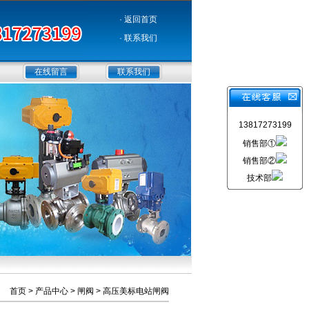
· 返回首页
· 联系我们
在线留言
联系我们
13817273199
销售部①
销售部②
技术部
首页
>
产品中心
>
闸阀
>
高压美标电站闸阀