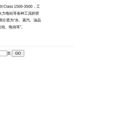
lass 1500-3500，工
、、火力电站等各种工况的管
用介质为“水、蒸汽、油品
轮动、电动等”。
页