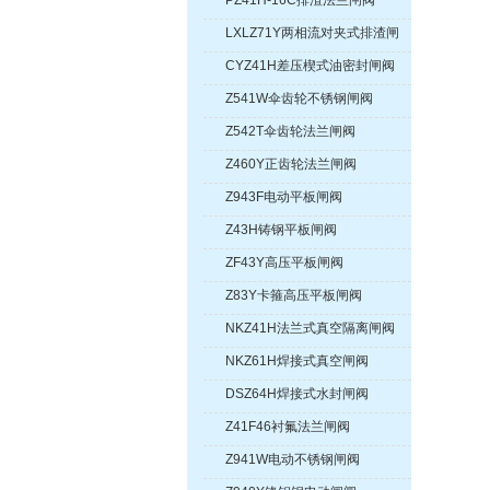
PZ41H-16C排渣法兰闸阀
LXLZ71Y两相流对夹式排渣闸
阀
CYZ41H差压楔式油密封闸阀
Z541W伞齿轮不锈钢闸阀
Z542T伞齿轮法兰闸阀
Z460Y正齿轮法兰闸阀
Z943F电动平板闸阀
Z43H铸钢平板闸阀
ZF43Y高压平板闸阀
Z83Y卡箍高压平板闸阀
NKZ41H法兰式真空隔离闸阀
NKZ61H焊接式真空闸阀
DSZ64H焊接式水封闸阀
Z41F46衬氟法兰闸阀
Z941W电动不锈钢闸阀