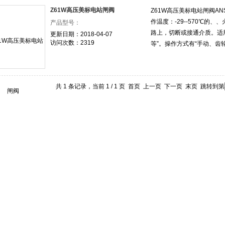
Z61W高压美标电站闸阀
Z61W高压美标电站闸阀ANSI C
作温度：-29--570℃的
产品型号：
路上，切断或接通介质。适
更新日期：2018-04-07
访问次数：2319
等”。操作方式有“手动、齿
共 1 条记录，当前 1 / 1 页 首页 上一页 下一页 末页 跳转到第