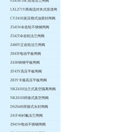
PZ41H-16C排渣法兰闸阀
LXLZ71Y两相流对夹式排渣闸
阀
CYZ41H差压楔式油密封闸阀
Z541W伞齿轮不锈钢闸阀
Z542T伞齿轮法兰闸阀
Z460Y正齿轮法兰闸阀
Z943F电动平板闸阀
Z43H铸钢平板闸阀
ZF43Y高压平板闸阀
Z83Y卡箍高压平板闸阀
NKZ41H法兰式真空隔离闸阀
NKZ61H焊接式真空闸阀
DSZ64H焊接式水封闸阀
Z41F46衬氟法兰闸阀
Z941W电动不锈钢闸阀