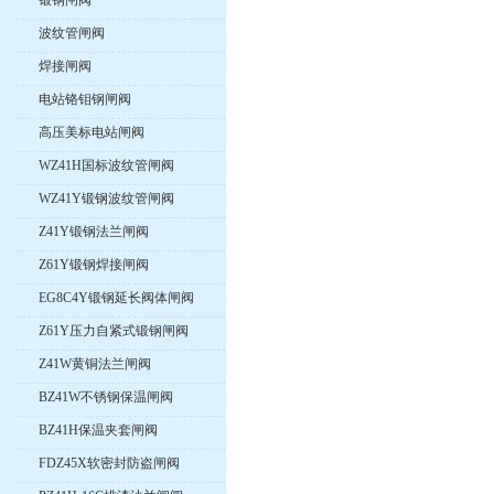
锻钢闸阀
波纹管闸阀
焊接闸阀
电站铬钼钢闸阀
高压美标电站闸阀
WZ41H国标波纹管闸阀
WZ41Y锻钢波纹管闸阀
Z41Y锻钢法兰闸阀
Z61Y锻钢焊接闸阀
EG8C4Y锻钢延长阀体闸阀
Z61Y压力自紧式锻钢闸阀
Z41W黄铜法兰闸阀
BZ41W不锈钢保温闸阀
BZ41H保温夹套闸阀
FDZ45X软密封防盗闸阀