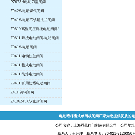
PZ973H电动刀型闸阀
Z942W电动煤气闸阀
Z941W电动不锈钢法兰闸阀
Z961Y高温高压焊接电动闸阀/
电站闸阀
Z961H焊接电动闸阀/电站闸阀
Z941W电动闸阀
Z941H电动法兰闸阀
Z941H楔式电动闸阀
Z941H防爆电动闸阀
Z941H矿用防爆电动闸阀
Z41H铸钢闸阀
Z41X/Z45X软密封闸阀
电动暗杆楔式单闸板闸阀厂家为您提供优质的电
公司名称：上海乔邑阀门制造有限公司 公司地址:上
联系人：王经理 联系电话：86-021-31263567