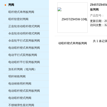
闸阀
Z945T/Z9
板闸阀
暗杆楔式单闸板闸阀
产品型号：
暗杆软密封闸阀
更新日期：201
访问次数：32
正齿轮传动暗杆楔式闸阀
伞齿轮传动明杆楔式闸阀
伞齿轮平行式双闸板闸阀
共 1 条记
电动暗杆楔式单闸板闸阀
电动平行式双闸板闸阀
电动暗杆平行双闸板闸阀
加长杆闸阀（地沟阀）
明杆铸铁闸阀
电动铸铁明杆闸阀
电动暗杆楔式双闸板闸阀
电动暗杆楔式闸阀
不锈钢弹性座封闸阀