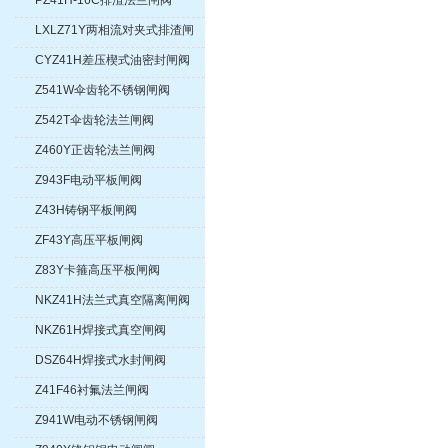
PZ41H-16C排渣法兰闸阀
LXLZ71Y两相流对夹式排渣闸
阀
CYZ41H差压楔式油密封闸阀
Z541W伞齿轮不锈钢闸阀
Z542T伞齿轮法兰闸阀
Z460Y正齿轮法兰闸阀
Z943F电动平板闸阀
Z43H铸钢平板闸阀
ZF43Y高压平板闸阀
Z83Y卡箍高压平板闸阀
NKZ41H法兰式真空隔离闸阀
NKZ61H焊接式真空闸阀
DSZ64H焊接式水封闸阀
Z41F46衬氟法兰闸阀
Z941W电动不锈钢闸阀