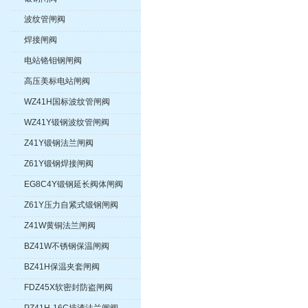
波纹管闸阀
焊接闸阀
电站铬钼钢闸阀
高压美标电站闸阀
WZ41H国标波纹管闸阀
WZ41Y锻钢波纹管闸阀
Z41Y锻钢法兰闸阀
Z61Y锻钢焊接闸阀
EG8C4Y锻钢延长阀体闸阀
Z61Y压力自紧式锻钢闸阀
Z41W黄铜法兰闸阀
BZ41W不锈钢保温闸阀
BZ41H保温夹套闸阀
FDZ45X软密封防盗闸阀