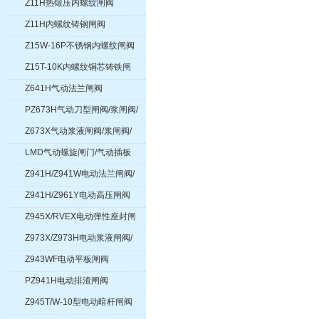
Z11H热锻压内螺纹闸阀
Z11H内螺纹铸钢闸阀
Z15W-16P不锈钢内螺纹闸阀
Z15T-10K内螺纹铜芯铸铁闸
阀
Z641H气动法兰闸阀
PZ673H气动刀型闸阀/浆闸阀/
浆液阀
Z673X气动浆液闸阀/浆闸阀/
浆液阀
LMD气动螺旋闸门/气动插板
阀
Z941H/Z941W电动法兰闸阀/
电动不锈钢闸阀/电动楔式闸阀
Z941H/Z961Y电动高压闸阀
Z945X/RVEX电动弹性座封闸
阀
Z973X/Z973H电动浆液闸阀/
浆闸阀/浆液阀
Z943WF电动平板闸阀
PZ941H电动排渣闸阀
Z945T/W-10型电动暗杆闸阀