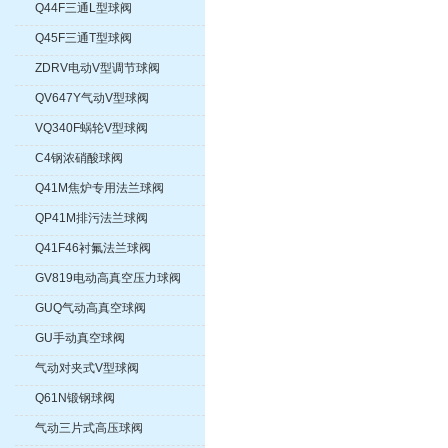
Q44F三通L型球阀
Q45F三通T型球阀
ZDRV电动V型调节球阀
QV647Y气动V型球阀
VQ340F蜗轮V型球阀
C4钢浓硝酸球阀
Q41M焦炉专用法兰球阀
QP41M排污法兰球阀
Q41F46衬氟法兰球阀
GV819电动高真空压力球阀
GUQ气动高真空球阀
GU手动真空球阀
气动对夹式V型球阀
Q61N锻钢球阀
气动三片式高压球阀