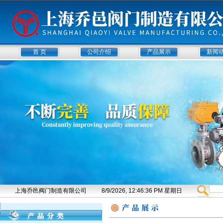
首 页
公司介绍
产品展示
新闻
上海乔邑阀门制造有限公司
8/9/2026, 12:46:37 PM 星期日