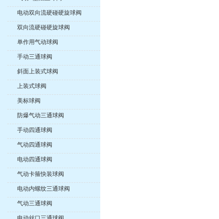
电动双向流硬碰硬旋球阀
双向流硬碰硬旋球阀
单作用气动球阀
手动三通球阀
斜面上装式球阀
上装式球阀
美标球阀
防爆气动三通球阀
手动四通球阀
气动四通球阀
电动四通球阀
气动卡箍快装球阀
电动内螺纹三通球阀
气动三通球阀
电动丝口三通球阀