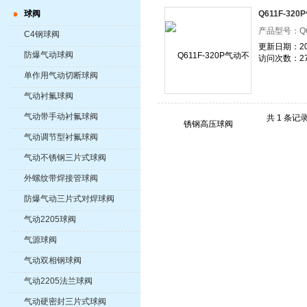
球阀
Q611F-3
产品型号：Q61
C4钢球阀
更新日期：202
防爆气动球阀
访问次数：27
单作用气动切断球阀
气动衬氟球阀
气动带手动衬氟球阀
共 1 条记
气动调节型衬氟球阀
气动不锈钢三片式球阀
外螺纹带焊接管球阀
防爆气动三片式对焊球阀
气动2205球阀
气源球阀
气动双相钢球阀
气动2205法兰球阀
气动硬密封三片式球阀