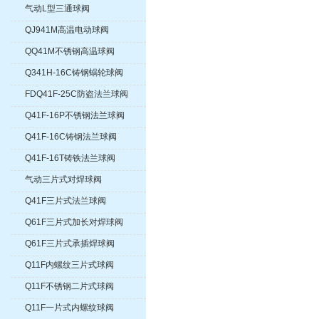
气动L型三通球阀
QJ941M高温电动球阀
QQ41M不锈钢高温球阀
Q341H-16C铸钢蜗轮球阀
FDQ41F-25C防盗法兰球阀
Q41F-16P不锈钢法兰球阀
Q41F-16C铸钢法兰球阀
Q41F-16T铸铁法兰球阀
气动三片式对焊球阀
Q41F三片式法兰球阀
Q61F三片式加长对焊球阀
Q61F三片式承插焊球阀
Q11F内螺纹三片式球阀
Q11F不锈钢二片式球阀
Q11F一片式内螺纹球阀