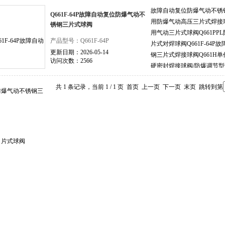
故障自动复位防爆气动不锈钢
Q661F-64P故障自动复位防爆气动不
用防爆气动高压三片式焊接球阀
锈钢三片式球阀
用气动三片式球阀Q661P
产品型号：Q661F-64P
片式对焊球阀Q661F-64
更新日期：2026-05-14
钢三片式焊接球阀Q661H
访问次数：2566
硬密封焊接球阀/防爆调节型
防爆单作用气动不锈钢三片
共 1 条记录，当前 1 / 1 页 首页 上一页 下一页 末页 跳转到第
动执行器和防爆气动三联件