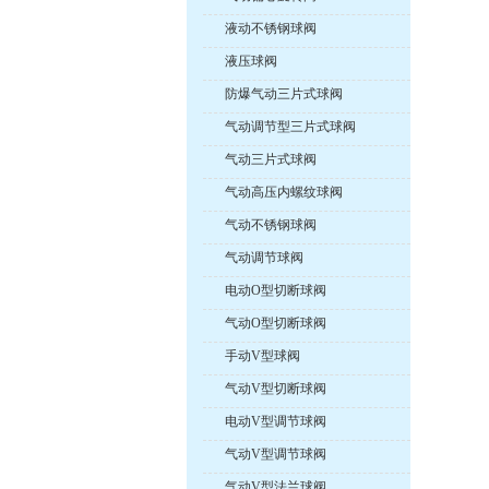
液动不锈钢球阀
液压球阀
防爆气动三片式球阀
气动调节型三片式球阀
气动三片式球阀
气动高压内螺纹球阀
气动不锈钢球阀
气动调节球阀
电动O型切断球阀
气动O型切断球阀
手动V型球阀
气动V型切断球阀
电动V型调节球阀
气动V型调节球阀
气动V型法兰球阀