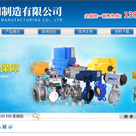
产品展示
新闻动态
技术文章
资料下载
:56:02 PM 星期四