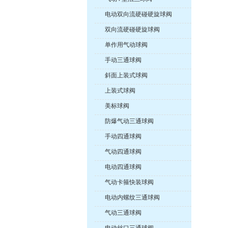
电动双向流硬碰硬旋球阀
双向流硬碰硬旋球阀
单作用气动球阀
手动三通球阀
斜面上装式球阀
上装式球阀
美标球阀
防爆气动三通球阀
手动四通球阀
气动四通球阀
电动四通球阀
气动卡箍快装球阀
电动内螺纹三通球阀
气动三通球阀