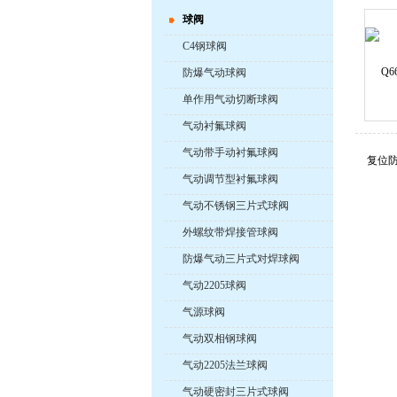
球阀
C4钢球阀
防爆气动球阀
单作用气动切断球阀
气动衬氟球阀
气动带手动衬氟球阀
气动调节型衬氟球阀
气动不锈钢三片式球阀
外螺纹带焊接管球阀
防爆气动三片式对焊球阀
气动2205球阀
气源球阀
气动双相钢球阀
气动2205法兰球阀
气动硬密封三片式球阀