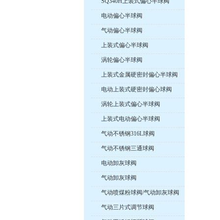
SQ340H上装式偏心半球阀
电动偏心半球阀
气动偏心半球阀
上装式偏心半球阀
涡轮偏心半球阀
上装式金属硬密封偏心半球阀
电动上装式硬密封偏心球阀
涡轮上装式偏心半球阀
上装式电动偏心半球阀
气动不锈钢316L球阀
气动不锈钢三通球阀
电动卸灰球阀
气动卸灰球阀
气动喷煤粉球阀/气动卸灰球阀
气动三片式调节球阀