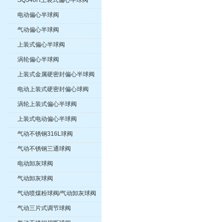
SQ340H上装式偏心半球阀
电动偏心半球阀
气动偏心半球阀
上装式偏心半球阀
涡轮偏心半球阀
上装式金属硬密封偏心半球阀
电动上装式硬密封偏心球阀
涡轮上装式偏心半球阀
上装式电动偏心半球阀
气动不锈钢316L球阀
气动不锈钢三通球阀
电动卸灰球阀
气动卸灰球阀
气动喷煤粉球阀/气动卸灰球阀
气动三片式调节球阀