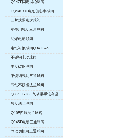
Q347F固定涡轮球阀
PQ940Y/F电动偏心半球阀
三片式硬密封球阀
单作用气动三通球阀
防爆电动球阀
电动衬氟球阀Q941F46
不锈钢电动球阀
电动碳钢球阀
不锈钢气动三通球阀
气动不锈钢法兰球阀
QJ641F-16C气动带手轮高温
球阀
气动法兰球阀
Q46F四通法兰球阀
Q945F电动三通球阀
气动切换向三通球阀