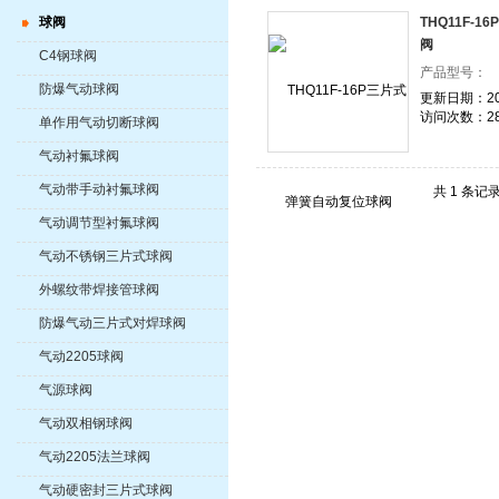
球阀
THQ11F-
阀
C4钢球阀
产品型号：
防爆气动球阀
更新日期：201
访问次数：28
单作用气动切断球阀
气动衬氟球阀
气动带手动衬氟球阀
共 1 条记
气动调节型衬氟球阀
气动不锈钢三片式球阀
外螺纹带焊接管球阀
防爆气动三片式对焊球阀
气动2205球阀
气源球阀
气动双相钢球阀
气动2205法兰球阀
气动硬密封三片式球阀