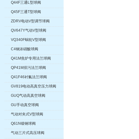
Q44F三通L型球阀
Q45F三通T型球阀
ZDRV电动V型调节球阀
QV647Y气动V型球阀
VQ340F蜗轮V型球阀
C4钢浓硝酸球阀
Q41M焦炉专用法兰球阀
QP41M排污法兰球阀
Q41F46衬氟法兰球阀
GV819电动高真空压力球阀
GUQ气动高真空球阀
GU手动真空球阀
气动对夹式V型球阀
Q61N锻钢球阀
气动三片式高压球阀