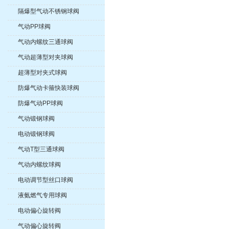
隔爆型气动不锈钢球阀
气动PP球阀
气动内螺纹三通球阀
气动超薄型对夹球阀
超薄型对夹式球阀
防爆气动卡箍快装球阀
防爆气动PP球阀
气动锻钢球阀
电动锻钢球阀
气动T型三通球阀
气动内螺纹球阀
电动调节型丝口球阀
液氨燃气专用球阀
电动偏心旋转阀
气动偏心旋转阀