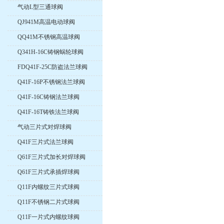
气动L型三通球阀
QJ941M高温电动球阀
QQ41M不锈钢高温球阀
Q341H-16C铸钢蜗轮球阀
FDQ41F-25C防盗法兰球阀
Q41F-16P不锈钢法兰球阀
Q41F-16C铸钢法兰球阀
Q41F-16T铸铁法兰球阀
气动三片式对焊球阀
Q41F三片式法兰球阀
Q61F三片式加长对焊球阀
Q61F三片式承插焊球阀
Q11F内螺纹三片式球阀
Q11F不锈钢二片式球阀
Q11F一片式内螺纹球阀