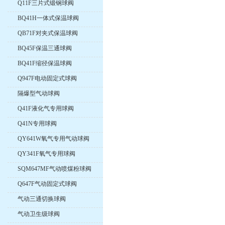
Q11F三片式锻钢球阀
BQ41H一体式保温球阀
QB71F对夹式保温球阀
BQ45F保温三通球阀
BQ41F缩径保温球阀
Q947F电动固定式球阀
隔爆型气动球阀
Q41F液化气专用球阀
Q41N专用球阀
QY641W氧气专用气动球阀
QY341F氧气专用球阀
SQM647MF气动喷煤粉球阀
Q647F气动固定式球阀
气动三通切换球阀
气动卫生级球阀