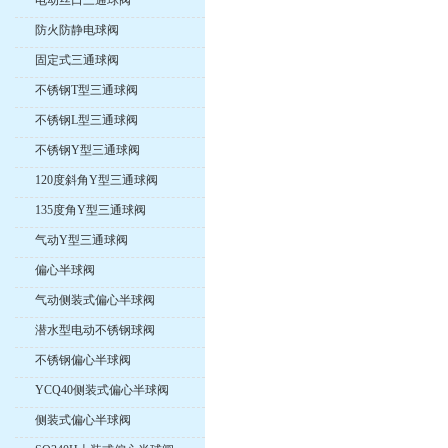
电动丝口三通球阀
防火防静电球阀
固定式三通球阀
不锈钢T型三通球阀
不锈钢L型三通球阀
不锈钢Y型三通球阀
120度斜角Y型三通球阀
135度角Y型三通球阀
气动Y型三通球阀
偏心半球阀
气动侧装式偏心半球阀
潜水型电动不锈钢球阀
不锈钢偏心半球阀
YCQ40侧装式偏心半球阀
侧装式偏心半球阀