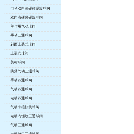
电动双向流硬碰硬旋球阀
双向流硬碰硬旋球阀
单作用气动球阀
手动三通球阀
斜面上装式球阀
上装式球阀
美标球阀
防爆气动三通球阀
手动四通球阀
气动四通球阀
电动四通球阀
气动卡箍快装球阀
电动内螺纹三通球阀
气动三通球阀