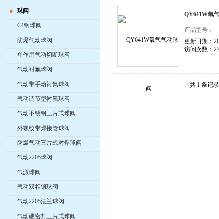
球阀
QY641W氧
C4钢球阀
产品型号：
防爆气动球阀
更新日期：2026
访问次数：27
单作用气动切断球阀
气动衬氟球阀
气动带手动衬氟球阀
共 1 条记
气动调节型衬氟球阀
气动不锈钢三片式球阀
外螺纹带焊接管球阀
防爆气动三片式对焊球阀
气动2205球阀
气源球阀
气动双相钢球阀
气动2205法兰球阀
气动硬密封三片式球阀