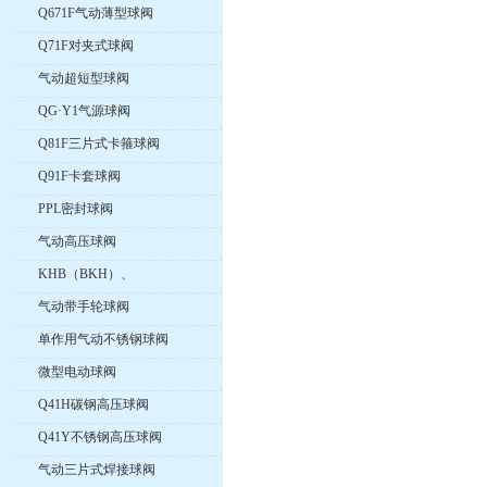
Q671F气动薄型球阀
Q71F对夹式球阀
气动超短型球阀
QG·Y1气源球阀
Q81F三片式卡箍球阀
Q91F卡套球阀
PPL密封球阀
气动高压球阀
KHB（BKH）、
KHM（MKH）高压内螺纹球
气动带手轮球阀
阀
单作用气动不锈钢球阀
微型电动球阀
Q41H碳钢高压球阀
Q41Y不锈钢高压球阀
气动三片式焊接球阀