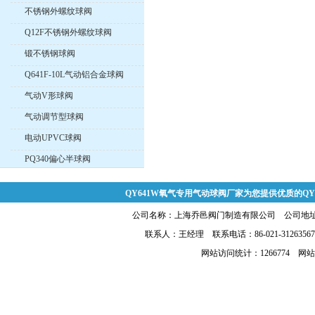
不锈钢外螺纹球阀
Q12F不锈钢外螺纹球阀
锻不锈钢球阀
Q641F-10L气动铝合金球阀
气动V形球阀
气动调节型球阀
电动UPVC球阀
PQ340偏心半球阀
QY641W氧气专用气动球阀厂家为您提供优质的QY
公司名称：上海乔邑阀门制造有限公司 公司地址:上
联系人：王经理 联系电话：86-021-31263567
网站访问统计：1266774 网站