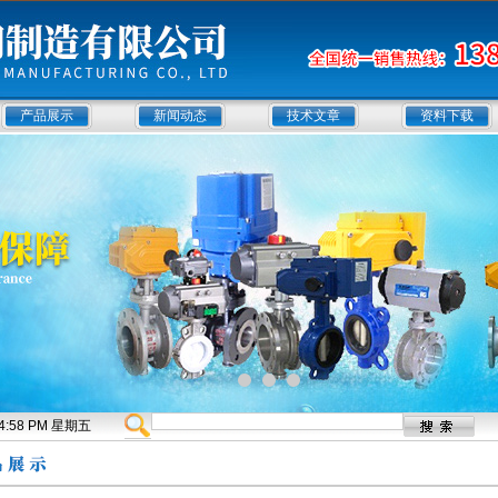
产品展示
新闻动态
技术文章
资料下载
:44:59 PM 星期五