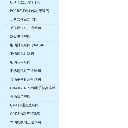
Q347F固定涡轮球阀
PQ940Y/F电动偏心半球阀
三片式硬密封球阀
单作用气动三通球阀
防爆电动球阀
电动衬氟球阀Q941F46
不锈钢电动球阀
电动碳钢球阀
不锈钢气动三通球阀
气动不锈钢法兰球阀
QJ641F-16C气动带手轮高温球
阀
气动法兰球阀
Q46F四通法兰球阀
Q945F电动三通球阀
气动切换向三通球阀