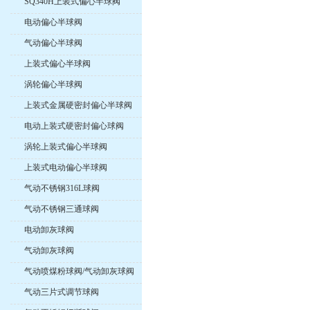
SQ340H上装式偏心半球阀
电动偏心半球阀
气动偏心半球阀
上装式偏心半球阀
涡轮偏心半球阀
上装式金属硬密封偏心半球阀
电动上装式硬密封偏心球阀
涡轮上装式偏心半球阀
上装式电动偏心半球阀
气动不锈钢316L球阀
气动不锈钢三通球阀
电动卸灰球阀
气动卸灰球阀
气动喷煤粉球阀/气动卸灰球阀
气动三片式调节球阀