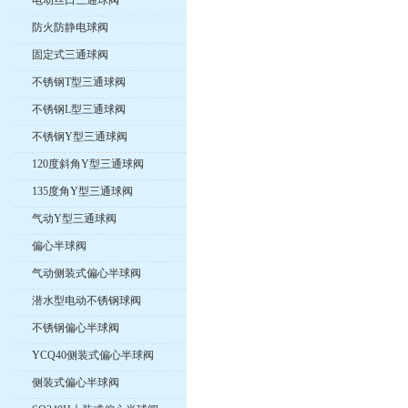
电动丝口三通球阀
防火防静电球阀
固定式三通球阀
不锈钢T型三通球阀
不锈钢L型三通球阀
不锈钢Y型三通球阀
120度斜角Y型三通球阀
135度角Y型三通球阀
气动Y型三通球阀
偏心半球阀
气动侧装式偏心半球阀
潜水型电动不锈钢球阀
不锈钢偏心半球阀
YCQ40侧装式偏心半球阀
侧装式偏心半球阀