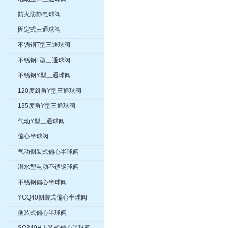
防火防静电球阀
固定式三通球阀
不锈钢T型三通球阀
不锈钢L型三通球阀
不锈钢Y型三通球阀
120度斜角Y型三通球阀
135度角Y型三通球阀
气动Y型三通球阀
偏心半球阀
气动侧装式偏心半球阀
潜水型电动不锈钢球阀
不锈钢偏心半球阀
YCQ40侧装式偏心半球阀
侧装式偏心半球阀