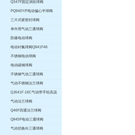
Q347F固定涡轮球阀
PQ940Y/F电动偏心半球阀
三片式硬密封球阀
单作用气动三通球阀
防爆电动球阀
电动衬氟球阀Q941F46
不锈钢电动球阀
电动碳钢球阀
不锈钢气动三通球阀
气动不锈钢法兰球阀
QJ641F-16C气动带手轮高温
球阀
气动法兰球阀
Q46F四通法兰球阀
Q945F电动三通球阀
气动切换向三通球阀