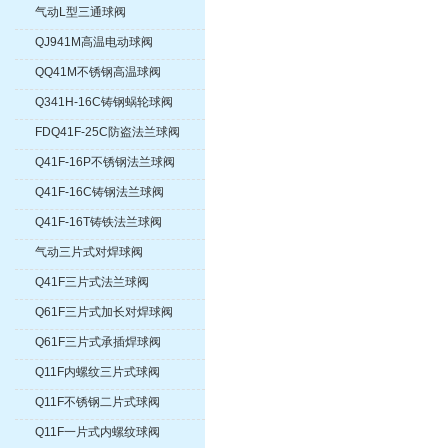
气动L型三通球阀
QJ941M高温电动球阀
QQ41M不锈钢高温球阀
Q341H-16C铸钢蜗轮球阀
FDQ41F-25C防盗法兰球阀
Q41F-16P不锈钢法兰球阀
Q41F-16C铸钢法兰球阀
Q41F-16T铸铁法兰球阀
气动三片式对焊球阀
Q41F三片式法兰球阀
Q61F三片式加长对焊球阀
Q61F三片式承插焊球阀
Q11F内螺纹三片式球阀
Q11F不锈钢二片式球阀
Q11F一片式内螺纹球阀