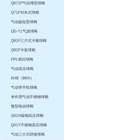
Q671F气动薄型球阀
Q71F对夹式球阀
气动超短型球阀
QG·Y1气源球阀
Q81F三片式卡箍球阀
Q91F卡套球阀
PPL密封球阀
气动高压球阀
KHB（BKH）、
KHM（MKH）高压内螺纹球
气动带手轮球阀
阀
单作用气动不锈钢球阀
微型电动球阀
Q41H碳钢高压球阀
Q41Y不锈钢高压球阀
气动三片式焊接球阀