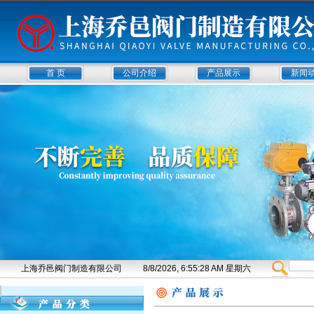
首 页
公司介绍
产品展示
新闻
上海乔邑阀门制造有限公司
8/8/2026, 6:55:29 AM 星期六