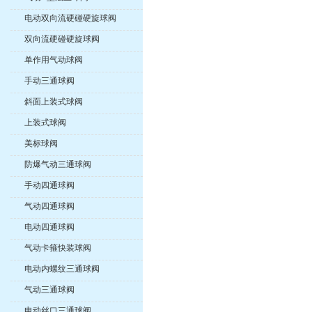
电动双向流硬碰硬旋球阀
双向流硬碰硬旋球阀
单作用气动球阀
手动三通球阀
斜面上装式球阀
上装式球阀
美标球阀
防爆气动三通球阀
手动四通球阀
气动四通球阀
电动四通球阀
气动卡箍快装球阀
电动内螺纹三通球阀
气动三通球阀
电动丝口三通球阀