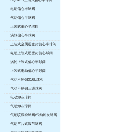
SQ340H上装式偏心半球阀
电动偏心半球阀
气动偏心半球阀
上装式偏心半球阀
涡轮偏心半球阀
上装式金属硬密封偏心半球阀
电动上装式硬密封偏心球阀
涡轮上装式偏心半球阀
上装式电动偏心半球阀
气动不锈钢316L球阀
气动不锈钢三通球阀
电动卸灰球阀
气动卸灰球阀
气动喷煤粉球阀/气动卸灰球阀
气动三片式调节球阀