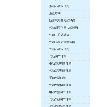
液动不锈钢球阀
液压球阀
防爆气动三片式球阀
气动调节型三片式球阀
气动三片式球阀
气动高压内螺纹球阀
气动不锈钢球阀
气动调节球阀
电动O型切断球阀
气动O型切断球阀
手动V型球阀
气动V型切断球阀
电动V型调节球阀
气动V型调节球阀
气动V型法兰球阀