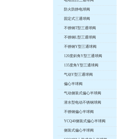
电动丝口三通球阀
防火防静电球阀
固定式三通球阀
不锈钢T型三通球阀
不锈钢L型三通球阀
不锈钢Y型三通球阀
120度斜角Y型三通球阀
135度角Y型三通球阀
气动Y型三通球阀
偏心半球阀
气动侧装式偏心半球阀
潜水型电动不锈钢球阀
不锈钢偏心半球阀
YCQ40侧装式偏心半球阀
侧装式偏心半球阀