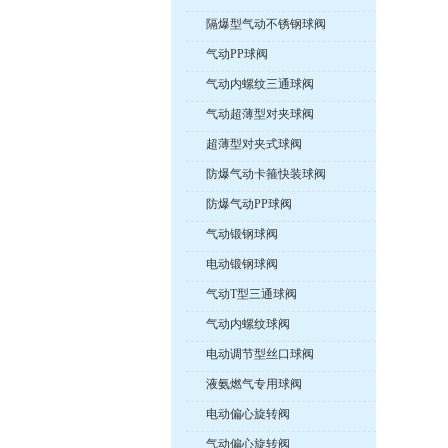
隔爆型气动不锈钢球阀
气动PP球阀
气动内螺纹三通球阀
气动超薄型对夹球阀
超薄型对夹式球阀
防爆气动卡箍快装球阀
防爆气动PP球阀
气动锻钢球阀
电动锻钢球阀
气动T型三通球阀
气动内螺纹球阀
电动调节型丝口球阀
液氨燃气专用球阀
电动偏心旋转阀
气动偏心旋转阀