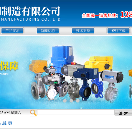
产品展示
新闻动态
技术文章
资料下载
19:26 AM 星期六