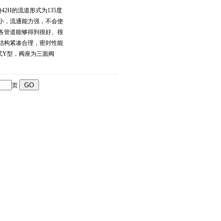
Q42H的流道形式为135度
小，流通能力强，不会使
各管道能够得到很好、很
结构紧凑合理，密封性能
式Y型，阀座为三面阀
页