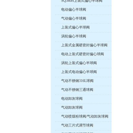
SQ340H上装式偏心半球阀
电动偏心半球阀
气动偏心半球阀
上装式偏心半球阀
涡轮偏心半球阀
上装式金属硬密封偏心半球阀
电动上装式硬密封偏心球阀
涡轮上装式偏心半球阀
上装式电动偏心半球阀
气动不锈钢316L球阀
气动不锈钢三通球阀
电动卸灰球阀
气动卸灰球阀
气动喷煤粉球阀/气动卸灰球阀
气动三片式调节球阀