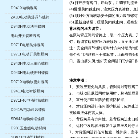
(3).打开所有阀门，启动泵，并调节到流量
阀
D941X电动蝶阀
(4)慢慢关闭截止阀，注意压力表读数。
(5).顺时针方向转动安全阀的压力调节
ZAJD电动防爆调节蝶阀
(6).重新启动泵，缓缓关闭截止阀，观
D943H电动法兰蝶阀
背压阀的压力调节：
在泵与背压阀间管路上，装一个压力表。
电动开关切断蝶阀
钉，边调节边观察压力表读数，直至压力
D971F电动防爆蝶阀
注：安全阀调节螺钉顺时针方向转动为增
D971F电动开关型蝶阀
每个阀门均贴有不干胶标签，上面有箭头
口。当由箭头所指的“安全阀进口"的端口
D943H电动三偏心蝶阀
D943H电动硬密封蝶阀
注意事项：
D971X电动软密封蝶阀
1、 安装应避免与共振，否则将对背压阀
D941J电动衬胶蝶阀
2、 与脉动阻尼器同时使用时，脉动阻
3、 室外使用应加防护棚或防护罩。
D971F46电动衬氟蝶阀
4、 对背压阀进行任何维护以前，应停
D941W电动通风蝶阀
被输送液体伤害人体。
SD943电动伸缩蝶阀
5、 背压阀具有方向性。若背压阀进出口
6、 运转中发现背压阀发生故障应及时停
D981卫生级电动蝶阀
7、对背压阀进行任何检查、维护前，应
SD971电动塑料蝶阀