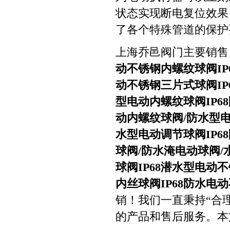
状态实现断电复位效果
了各个特殊管道的保护
上海乔邑阀门主要销售
动不锈钢内螺纹球阀IP6
动不锈钢三片式球阀IP
型电动内螺纹球阀IP6
动内螺纹球阀/防水型
水型电动调节球阀IP6
球阀/防水淹电动球阀/
球阀IP68潜水型电动
内丝球阀IP68防水电
销！我们一直秉持“合
的产品和售后服务。本