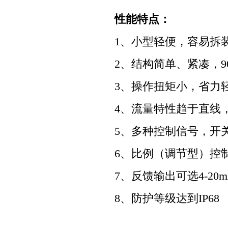
性能特点：
1、小型轻便，容易拆
2、结构简单、紧凑，9
3、操作扭矩小，省力
4、流量特性趋于直线
5、多种控制信号，开
6、比例（调节型）控制：0
7、反馈输出可选4-20
8、防护等级达到IP68