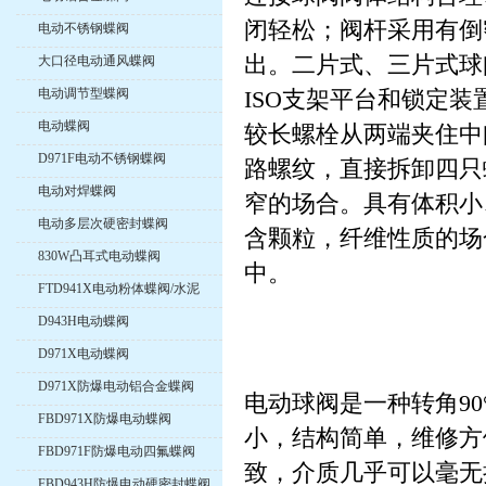
闭轻松；阀杆采用有倒
电动不锈钢蝶阀
出。二片式、三片式球阀
大口径电动通风蝶阀
电动调节型蝶阀
ISO支架平台和锁定
电动蝶阀
较长螺栓从两端夹住中
D971F电动不锈钢蝶阀
路螺纹，直接拆卸四只
电动对焊蝶阀
窄的场合。具有体积小
电动多层次硬密封蝶阀
含颗粒，纤维性质的场
830W凸耳式电动蝶阀
中。
FTD941X电动粉体蝶阀/水泥
蝶阀
D943H电动蝶阀
D971X电动蝶阀
D971X防爆电动铝合金蝶阀
电动球阀是一种转角9
FBD971X防爆电动蝶阀
小，结构简单，维修方
FBD971F防爆电动四氟蝶阀
致，介质几乎可以毫无
FBD943H防爆电动硬密封蝶阀