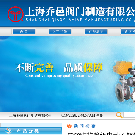
首 页
公司介绍
产品展示
新闻
上海乔邑阀门制造有限公司
8/10/2026, 2:48:58 AM 星期一