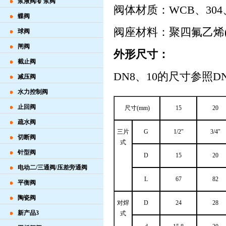
浆液阀/矿浆阀
阀体材质：WCB、304、
蝶阀
阀座材料：聚四氟乙烯(常
球阀
闸阀
外形尺寸：
截止阀
DN8、10的尺寸参照DN
减压阀
水力控制阀
止回阀
尺寸(mm)
15
20
疏水阀
三片
G
1/2″
3/4″
切断阀
式
针型阀
D
15
20
电动二/三通阀/压差旁通阀
L
67
82
平衡阀
陶瓷阀
对焊
D
24
28
新产品3
式