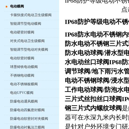
IP68防护等级电动
电动蝶阀
点
卡箍快接式电动卫生级蝶阀
IP68防护等级电动
智能调节型电动蝶阀
电动硬密封蝶阀
IP68防水电动不锈钢
对夹式电动卫生级蝶阀
防水电动不锈钢三片式球阀
智能调节型电动对夹蝶阀
防水电动球阀/潜水型电
电动软密封蝶阀
水电动丝口球阀IP68
球墨铸铁电动蝶阀
调节球阀/地下雨污水管
不锈钢电动蝶阀
电动不锈钢球阀/浸水型
电动不锈钢板蝶阀
工作电动球阀/防泡水电
电动UPVC蝶阀
三片式丝扣丝口球阀IP
防爆电动通风蝶阀
钢三片式内螺纹球阀
是
防爆电动四氟密封蝶阀
器可在水深九米内长时
防爆电动软密封对夹蝶阀
是针对户外环境专门研
防爆电动衬氟法兰蝶阀